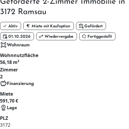
Geförderte
2-Zimmer
Immobilie in
3172 Ramsau
check
format_paragraph
assured_workload
Aktiv
Miete mit Kaufoption
Gefördert
calendar_clock
swap_horiz
in_home_mode
01.10.2026
Wiedervergabe
Fertiggestellt
all_out
Wohnraum
Wohnnutzfläche
56,18 m²
Zimmer
2
savings
Finanzierung
Miete
591,70 €
distance
Lage
PLZ
3172