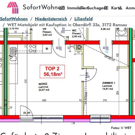
SofortWohnen
home_work
manage_search
map
person
Immobilien
Suchagent
Karte
Anm
SofortWohnen
Niederösterreich
Lilienfeld
WET Mietobjekt mit Kaufoption in Oberdörfl 33a, 3172 Ramsau
Fotos: © WET