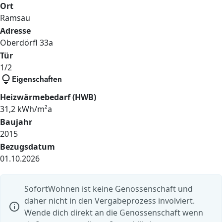
Ort
Ramsau
Adresse
Oberdörfl
33a
Tür
1/2
lightbulb
Eigenschaften
Heizwärmebedarf (HWB)
31,2 kWh/m²a
Baujahr
2015
Bezugsdatum
01.10.2026
SofortWohnen ist keine Genossenschaft und
daher nicht in den Vergabeprozess involviert.
info
Wende dich direkt an die Genossenschaft wenn