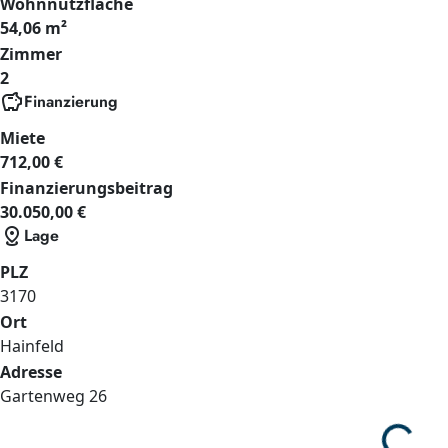
Wohnnutzfläche
54,06 m²
Zimmer
2
savings
Finanzierung
Miete
712,00 €
Finanzierungsbeitrag
30.050,00 €
distance
Lage
PLZ
3170
Ort
Hainfeld
Adresse
Gartenweg
26