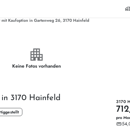
home_wor
mit Kaufoption in Gartenweg 26, 3170 Hainfeld
apartment
Keine Fotos vorhanden
 in 3170 Hainfeld
3170 
712
tiggestellt
pro Mo
straighten
54,
Wohnf