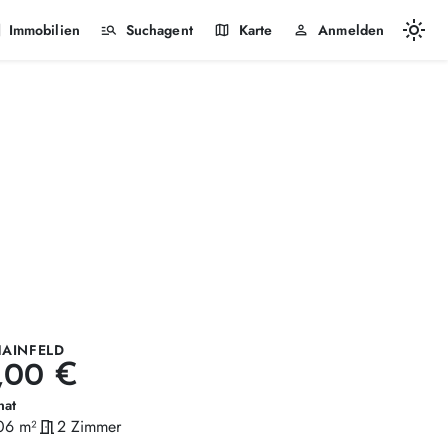
light_mode
k
manage_search
map
person
Immobilien
Suchagent
Karte
Anmelden
HAINFELD
,00 €
nat
06 m²
meeting_room
2 Zimmer
läche
Zimmer