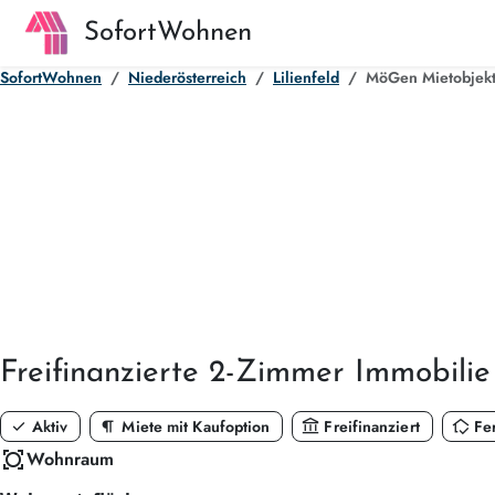
SofortWohnen
SofortWohnen
Niederösterreich
Lilienfeld
MöGen Mietobjekt 
Freifinanzierte
2-Zimmer
Immobilie
check
format_paragraph
account_balance
in_home_mode
Aktiv
Miete mit Kaufoption
Freifinanziert
Fer
all_out
Wohnraum