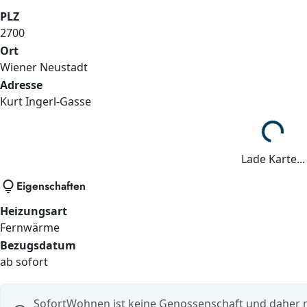
PLZ
2700
Ort
Wiener Neustadt
Adresse
Kurt Ingerl-Gasse
Lade...
Lade Karte...
lightbulb
Eigenschaften
Heizungsart
Fernwärme
Bezugsdatum
ab sofort
SofortWohnen ist keine Genossenschaft und daher ni