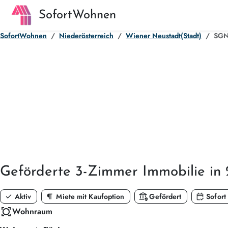
SofortWohnen
SofortWohnen
Niederösterreich
Wiener Neustadt(Stadt)
SGN 
Geförderte
3-Zimmer
Immobilie in
check
format_paragraph
assured_workload
calendar_check
Aktiv
Miete mit Kaufoption
Gefördert
Sofort
all_out
Wohnraum