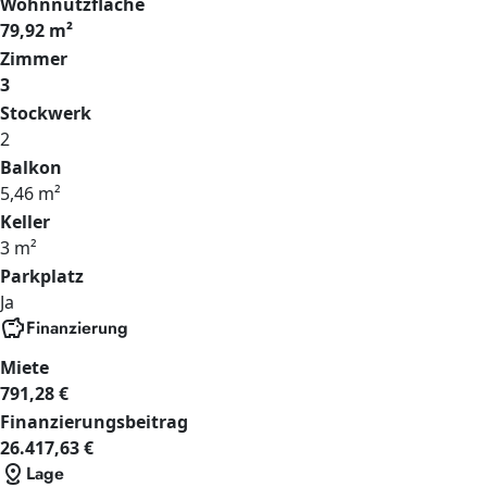
Wohnnutzfläche
79,92 m²
Zimmer
3
Stockwerk
2
Balkon
5,46 m²
Keller
3 m²
Parkplatz
Ja
savings
Finanzierung
Miete
791,28 €
Finanzierungsbeitrag
26.417,63 €
distance
Lage