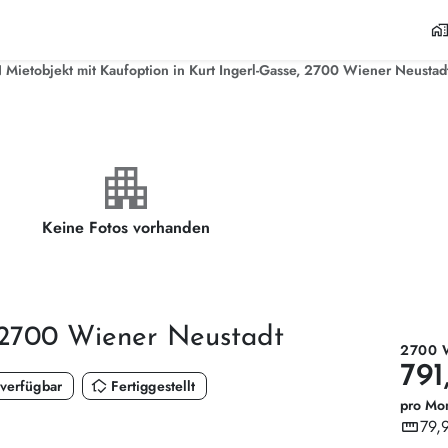
home_wor
Mietobjekt mit Kaufoption in Kurt Ingerl-Gasse, 2700 Wiener Neustad
apartment
Keine Fotos vorhanden
 2700 Wiener Neustadt
2700 
791
in_home_mode
 verfügbar
Fertiggestellt
pro Mo
straighten
79,
Wohnf