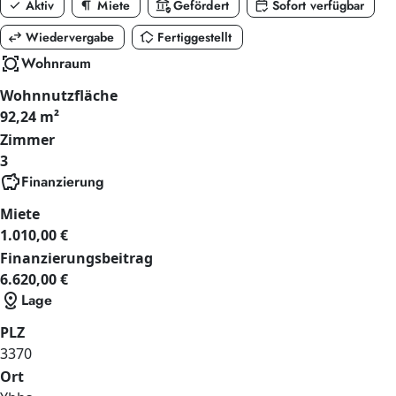
check
format_paragraph
assured_workload
calendar_check
Aktiv
Miete
Gefördert
Sofort verfügbar
swap_horiz
in_home_mode
Wiedervergabe
Fertiggestellt
all_out
Wohnraum
Wohnnutzfläche
92,24 m²
Zimmer
3
savings
Finanzierung
Miete
1.010,00 €
Finanzierungsbeitrag
6.620,00 €
distance
Lage
PLZ
3370
Ort