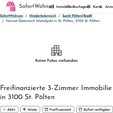
SofortWohnen
home_work
manage_search
map
person
Immobilien
Suchagent
Karte
Anm
SofortWohnen
Niederösterreich
Sankt Pölten(Stadt)
Heimat Österreich Mietobjekt in St. Pölten, 3100 St. Pölten
apartment
Keine Fotos vorhanden
Freifinanzierte
3-Zimmer
Immobilie
in 3100 St. Pölten
check
format_paragraph
account_balance
calendar_check
Aktiv
Miete
Freifinanziert
Sofort verfügbar