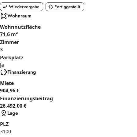
swap_horiz
in_home_mode
Wiedervergabe
Fertiggestellt
all_out
Wohnraum
Wohnnutzfläche
71,6 m²
Zimmer
3
Parkplatz
Ja
savings
Finanzierung
Miete
904,96 €
Finanzierungsbeitrag
26.492,00 €
distance
Lage
PLZ
3100