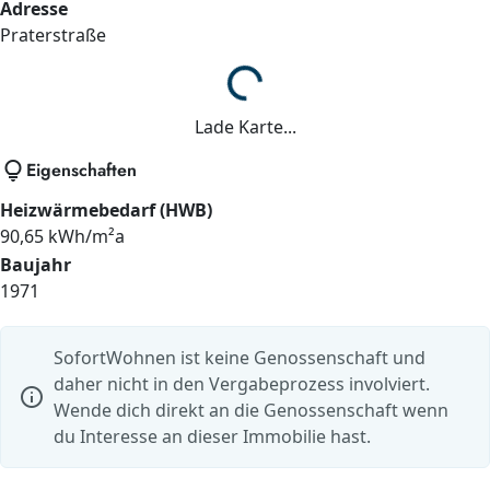
Adresse
Praterstraße
Lade...
Lade Karte...
lightbulb
Eigenschaften
Heizwärmebedarf (HWB)
90,65 kWh/m²a
Baujahr
1971
SofortWohnen ist keine Genossenschaft und
daher nicht in den Vergabeprozess involviert.
info
Wende dich direkt an die Genossenschaft wenn
du Interesse an dieser Immobilie hast.