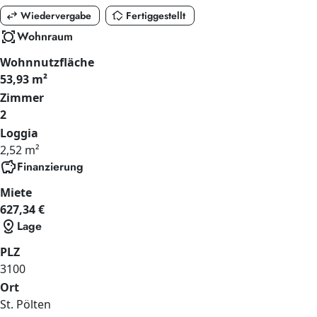
swap_horiz
in_home_mode
Wiedervergabe
Fertiggestellt
all_out
Wohnraum
Wohnnutzfläche
53,93 m²
Zimmer
2
Loggia
2,52 m²
savings
Finanzierung
Miete
627,34 €
distance
Lage
PLZ
3100
Ort
St. Pölten