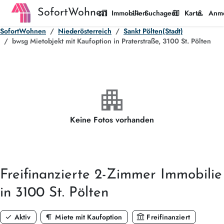
SofortWohnen
home_work
manage_search
map
person
Immobilien
Suchagent
Karte
Anm
SofortWohnen
Niederösterreich
Sankt Pölten(Stadt)
bwsg Mietobjekt mit Kaufoption in Praterstraße, 3100 St. Pölten
apartment
Keine Fotos vorhanden
Freifinanzierte
2-Zimmer
Immobilie
in 3100 St. Pölten
check
format_paragraph
account_balance
Aktiv
Miete mit Kaufoption
Freifinanziert