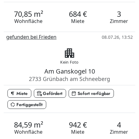
70,85 m²
684 €
3
Wohnfläche
Miete
Zimmer
gefunden bei Frieden
08.07.26, 13:52
apartment
Kein Foto
Am Ganskogel 10
2733 Grünbach am Schneeberg
format_paragraph
assured_workload
calendar_check
Miete
Gefördert
Sofort verfügbar
in_home_mode
Fertiggestellt
84,59 m²
942 €
4
Wohnfläche
Miete
Zimmer