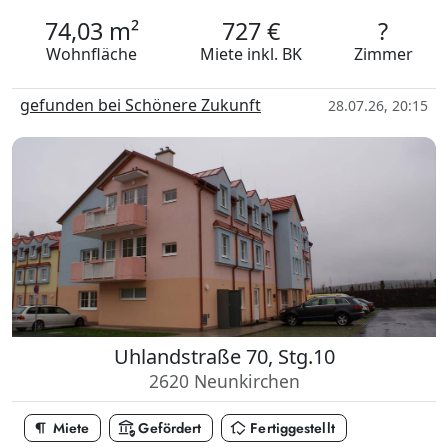
74,03 m²
727 €
?
Wohnfläche
Miete
inkl. BK
Zimmer
gefunden bei Schönere Zukunft
28.07.26, 20:15
Uhlandstraße 70, Stg.10
2620 Neunkirchen
format_paragraph
assured_workload
in_home_mode
Miete
Gefördert
Fertiggestellt