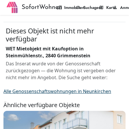
SofortWohnen
home_work
manage_search
map
person
Immobilien
Suchagent
Karte
Anm
Dieses Objekt ist nicht mehr
verfügbar
WET Mietobjekt mit Kaufoption in
Steinmühlenstr., 2840 Grimmenstein
Das Inserat wurde von der Genossenschaft
zurückgezogen — die Wohnung ist vergeben oder
nicht mehr im Angebot. Die Suche geht weiter:
Alle Genossenschaftswohnungen in Neunkirchen
Ähnliche verfügbare Objekte