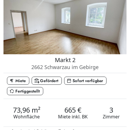
Markt 2
2662 Schwarzau im Gebirge
format_paragraph
assured_workload
calendar_check
Miete
Gefördert
Sofort verfügbar
in_home_mode
Fertiggestellt
73,96 m²
665 €
3
Wohnfläche
Miete
inkl. BK
Zimmer