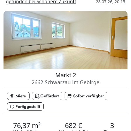
gefunden bei Schönere Zukunft
28.07.26, 20:15
Markt 2
2662 Schwarzau im Gebirge
format_paragraph
assured_workload
calendar_check
Miete
Gefördert
Sofort verfügbar
in_home_mode
Fertiggestellt
76,37 m²
682 €
3