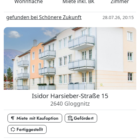
Wohnfläche
Miete
inkl. BK
Zimmer
gefunden bei Schönere Zukunft
28.07.26, 20:15
Isidor Harsieber-Straße 15
2640 Gloggnitz
format_paragraph
assured_workload
Miete mit Kaufoption
Gefördert
in_home_mode
Fertiggestellt