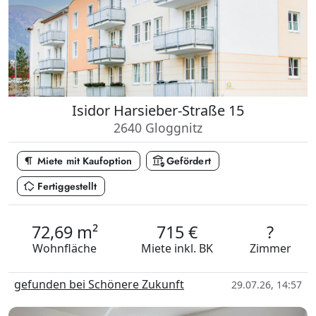
Isidor Harsieber-Straße 15
2640 Gloggnitz
format_paragraph
assured_workload
Miete mit Kaufoption
Gefördert
in_home_mode
Fertiggestellt
72,69 m²
715 €
?
Wohnfläche
Miete
inkl. BK
Zimmer
gefunden bei Schönere Zukunft
29.07.26, 14:57