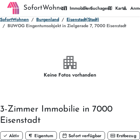
SofortWohnen
home_work
manage_search
map
person
Immobilien
Suchagent
Karte
Anm
SofortWohnen
Burgenland
Eisenstadt(Stadt)
BUWOG Eingentumsobjekt in Zielgerade 7, 7000 Eisenstadt
apartment
Keine Fotos vorhanden
3-Zimmer
Immobilie in 7000
Eisenstadt
check
format_paragraph
calendar_check
fiber_new
Aktiv
Eigentum
Sofort verfügbar
Erstbezug