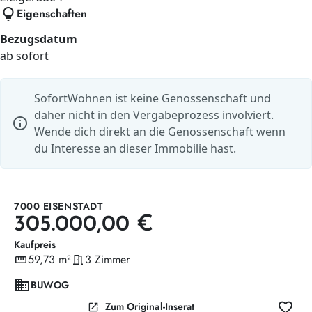
lightbulb
Eigenschaften
Bezugsdatum
ab sofort
SofortWohnen ist keine Genossenschaft und
daher nicht in den Vergabeprozess involviert.
info
Wende dich direkt an die Genossenschaft wenn
du Interesse an dieser Immobilie hast.
7000 EISENSTADT
305.000,00 €
Kaufpreis
straighten
59,73 m²
meeting_room
3 Zimmer
Wohnfläche
Zimmer
domain
BUWOG
favorite
open_in_new
Zum Original-Inserat