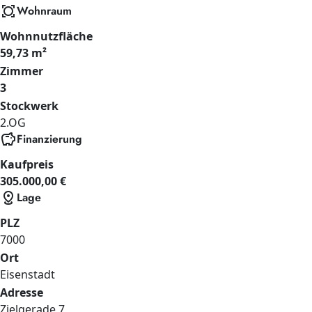
all_out
Wohnraum
Wohnnutzfläche
59,73 m²
Zimmer
3
Stockwerk
2.OG
savings
Finanzierung
Kaufpreis
305.000,00 €
distance
Lage
PLZ
7000
Ort
Eisenstadt
Adresse
Zielgerade
7