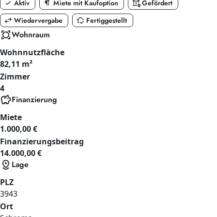
check
format_paragraph
assured_workload
Aktiv
Miete mit Kaufoption
Gefördert
swap_horiz
in_home_mode
Wiedervergabe
Fertiggestellt
all_out
Wohnraum
Wohnnutzfläche
82,11 m²
Zimmer
4
savings
Finanzierung
Miete
1.000,00 €
Finanzierungsbeitrag
14.000,00 €
distance
Lage
PLZ
3943
Ort