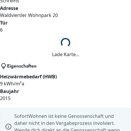
Schrems
Adresse
Waldviertler Wohnpark
20
Tür
6
Lade...
Lade Karte...
lightbulb
Eigenschaften
Heizwärmebedarf (HWB)
9 kWh/m²a
Baujahr
2015
SofortWohnen ist keine Genossenschaft und
daher nicht in den Vergabeprozess involviert.
info
Wende dich direkt an die Genossenschaft wenn