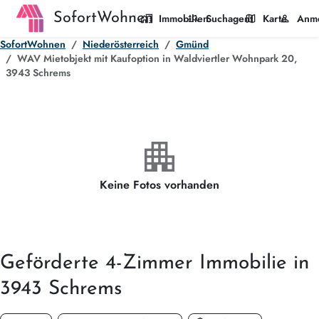
SofortWohnen
home_work
manage_search
map
person
Immobilien
Suchagent
Karte
Anm
SofortWohnen
Niederösterreich
Gmünd
WAV Mietobjekt mit Kaufoption in Waldviertler Wohnpark 20,
3943 Schrems
apartment
Keine Fotos vorhanden
Geförderte
4-Zimmer
Immobilie in
3943 Schrems