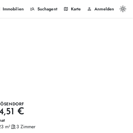
light_mode
k
manage_search
map
person
Immobilien
Suchagent
Karte
Anmelden
VÖSENDORF
14,51 €
nat
23 m²
meeting_room
3 Zimmer
läche
Zimmer