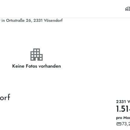
home_wor
in Ortsstraße 26, 2331 Vösendorf
apartment
Keine Fotos vorhanden
orf
2331 
1.5
pro Mo
straighten
73,
Wohnf