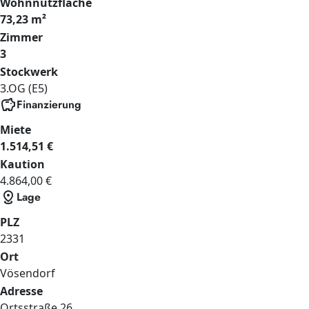
Wohnnutzfläche
73,23 m²
Zimmer
3
Stockwerk
3.OG (E5)
savings
Finanzierung
Miete
1.514,51 €
Kaution
4.864,00 €
distance
Lage
PLZ
2331
Ort
Vösendorf
Adresse
Ortsstraße
26