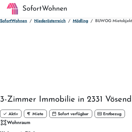
SofortWohnen
SofortWohnen
Niederösterreich
Mödling
BUWOG Mietobjekt 
3-Zimmer
Immobilie in 2331 Vösend
check
format_paragraph
calendar_check
fiber_new
Aktiv
Miete
Sofort verfügbar
Erstbezug
all_out
Wohnraum