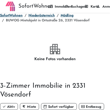
SofortWohnen
home_work
manage_search
map
person
Immobilien
Suchagent
Karte
Anm
SofortWohnen
Niederösterreich
Mödling
BUWOG Mietobjekt in Ortsstraße 26, 2331 Vösendorf
apartment
Keine Fotos vorhanden
3-Zimmer
Immobilie in 2331
Vösendorf
check
format_paragraph
calendar_check
fiber_new
Aktiv
Miete
Sofort verfügbar
Erstbezug