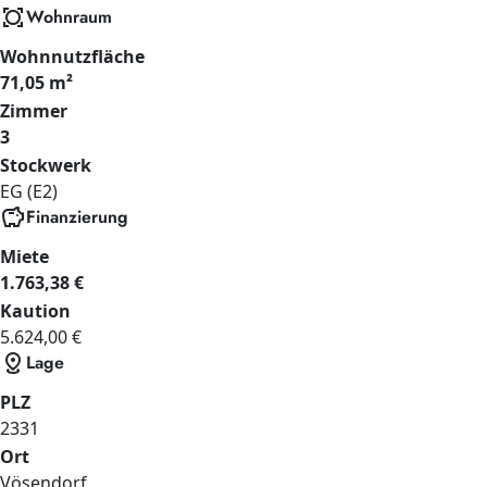
all_out
Wohnraum
Wohnnutzfläche
71,05 m²
Zimmer
3
Stockwerk
EG (E2)
savings
Finanzierung
Miete
1.763,38 €
Kaution
5.624,00 €
distance
Lage
PLZ
2331
Ort
Vösendorf