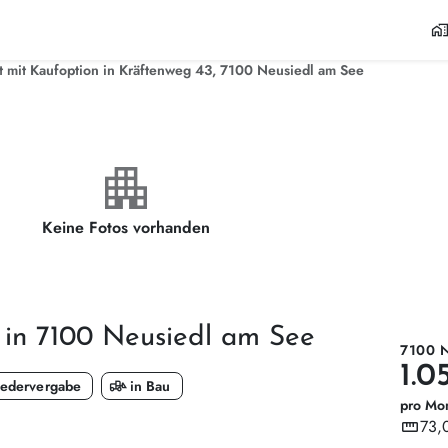
home_wor
 mit Kaufoption in Kräftenweg 43, 7100 Neusiedl am See
apartment
Keine Fotos vorhanden
 in 7100 Neusiedl am See
7100 
1.0
front_loader
edervergabe
in Bau
pro Mo
straighten
73,
Wohnf