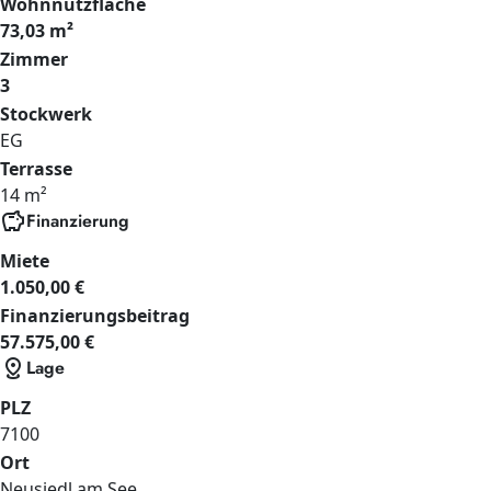
Wohnnutzfläche
73,03 m²
Zimmer
3
Stockwerk
EG
Terrasse
14 m²
savings
Finanzierung
Miete
1.050,00 €
Finanzierungsbeitrag
57.575,00 €
distance
Lage
PLZ
7100
Ort
Neusiedl am See