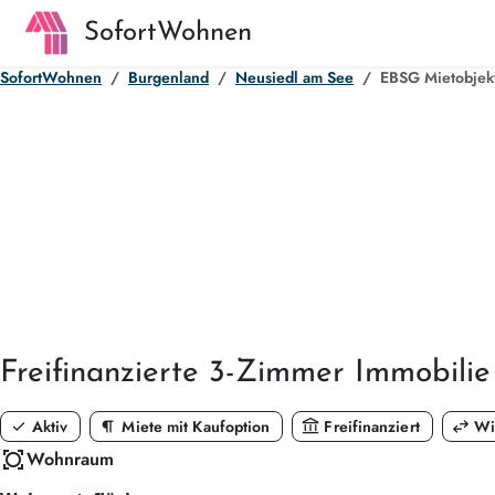
SofortWohnen
SofortWohnen
Burgenland
Neusiedl am See
EBSG Mietobjekt
Freifinanzierte
3-Zimmer
Immobilie
check
format_paragraph
account_balance
swap_horiz
Aktiv
Miete mit Kaufoption
Freifinanziert
Wi
all_out
Wohnraum