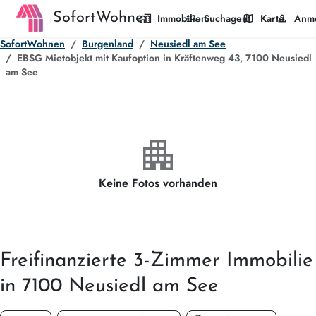
SofortWohnen
home_work
manage_search
map
person
Immobilien
Suchagent
Karte
Anm
SofortWohnen
Burgenland
Neusiedl am See
EBSG Mietobjekt mit Kaufoption in Kräftenweg 43, 7100 Neusiedl
am See
apartment
Keine Fotos vorhanden
Freifinanzierte
3-Zimmer
Immobilie
in 7100 Neusiedl am See