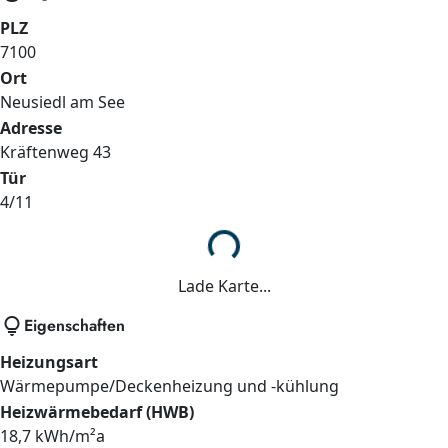
PLZ
7100
Ort
Neusiedl am See
Adresse
Kräftenweg 43
Tür
4/11
Lade...
Lade Karte...
lightbulb
Eigenschaften
Heizungsart
Wärmepumpe/Deckenheizung und -kühlung
Heizwärmebedarf (HWB)
18,7 kWh/m²a