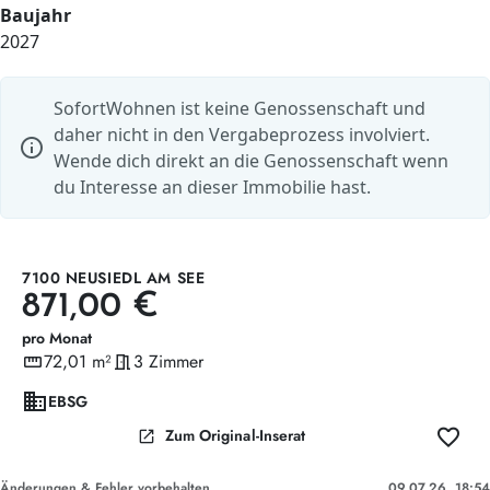
Baujahr
2027
SofortWohnen ist keine Genossenschaft und
daher nicht in den Vergabeprozess involviert.
info
Wende dich direkt an die Genossenschaft wenn
du Interesse an dieser Immobilie hast.
7100 NEUSIEDL AM SEE
871,00 €
pro Monat
straighten
72,01 m²
meeting_room
3 Zimmer
Wohnfläche
Zimmer
domain
EBSG
favorite
open_in_new
Zum Original-Inserat
Änderungen & Fehler vorbehalten
09.07.26, 18:54