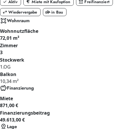
check
format_paragraph
account_balance
Aktiv
Miete mit Kaufoption
Freifinanziert
swap_horiz
front_loader
Wiedervergabe
in Bau
all_out
Wohnraum
Wohnnutzfläche
72,01 m²
Zimmer
3
Stockwerk
1.OG
Balkon
10,34 m²
savings
Finanzierung
Miete
871,00 €
Finanzierungsbeitrag
49.613,00 €
distance
Lage