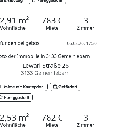
er_new
in_home_mode
Erstbezug
Fertiggestellt
2,91 m²
783 €
3
Wohnfläche
Miete
Zimmer
funden bei gebös
06.08.26, 17:30
Lewari-Straße 28
3133 Gemeinlebarn
_paragraph
assured_workload
Miete mit Kaufoption
Gefördert
ome_mode
Fertiggestellt
2,53 m²
782 €
3
Wohnfläche
Miete
Zimmer