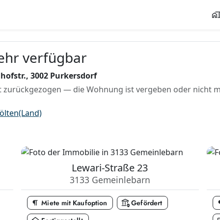
home_wor
mehr verfügbar
ofstr., 3002 Purkersdorf
 zurückgezogen — die Wohnung ist vergeben oder nicht me
ölten(Land)
Lewari-Straße 23
3133 Gemeinlebarn
format_paragraph
assured_workload
format
Miete mit Kaufoption
Gefördert