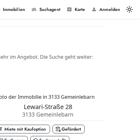
light_mode
k
manage_search
map
person
Immobilien
Suchagent
Karte
Anmelden
hr im Angebot. Die Suche geht weiter:
Lewari-Straße 28
3133 Gemeinlebarn
_paragraph
assured_workload
Miete mit Kaufoption
Gefördert