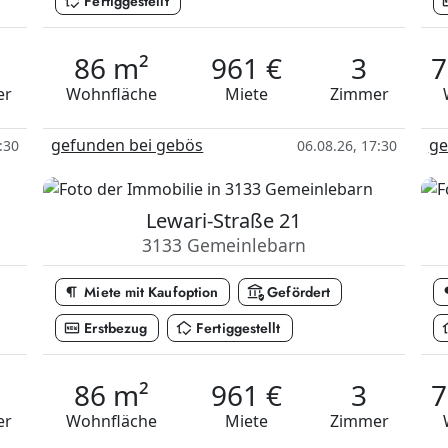
in_home_mode
fib
Fertiggestellt
86 m²
961 €
3
7
er
Wohnfläche
Miete
Zimmer
gefunden bei gebös
ge
:30
06.08.26, 17:30
Lewari-Straße 21
3133 Gemeinlebarn
format_paragraph
assured_workload
format
Miete mit Kaufoption
Gefördert
fiber_new
in_home_mode
in_h
Erstbezug
Fertiggestellt
86 m²
961 €
3
7
er
Wohnfläche
Miete
Zimmer