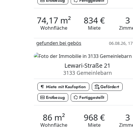
fiber_new
in_home_mode
Erstbezug
Fertiggestellt
74,17 m²
834 €
3
Wohnfläche
Miete
Zimm
gefunden bei gebös
06.08.26, 17
Lewari-Straße 21
3133 Gemeinlebarn
format_paragraph
assured_workload
Miete mit Kaufoption
Gefördert
fiber_new
in_home_mode
Erstbezug
Fertiggestellt
86 m²
968 €
3
Wohnfläche
Miete
Zimm