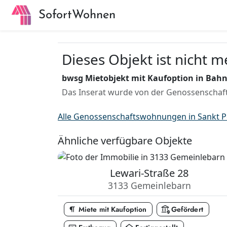
SofortWohnen
Dieses Objekt ist nicht 
bwsg Mietobjekt mit Kaufoption in Bahnh
Das Inserat wurde von der Genossenschaft
Alle Genossenschaftswohnungen in Sankt P
Ähnliche verfügbare Objekte
Lewari-Straße 28
3133 Gemeinlebarn
format_paragraph
assured_workload
Miete mit Kaufoption
Gefördert