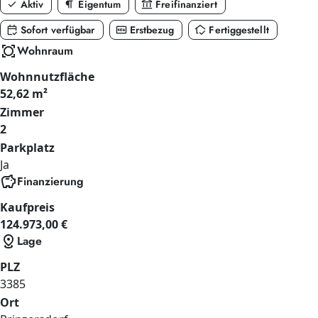
check
format_paragraph
account_balance
Aktiv
Eigentum
Freifinanziert
calendar_check
fiber_new
in_home_mode
Sofort verfügbar
Erstbezug
Fertiggestellt
all_out
Wohnraum
Wohnnutzfläche
52,62 m²
Zimmer
2
Parkplatz
Ja
savings
Finanzierung
Kaufpreis
124.973,00 €
distance
Lage
PLZ
3385
Ort