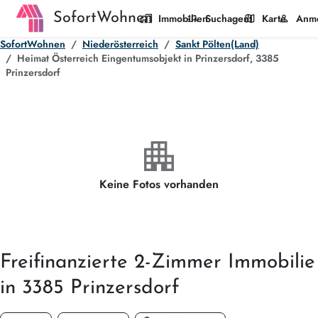
SofortWohnen
home_work
manage_search
map
person
Immobilien
Suchagent
Karte
Anm
SofortWohnen
Niederösterreich
Sankt Pölten(Land)
Heimat Österreich Eingentumsobjekt in Prinzersdorf, 3385
Prinzersdorf
apartment
Keine Fotos vorhanden
Freifinanzierte
2-Zimmer
Immobilie
in 3385 Prinzersdorf