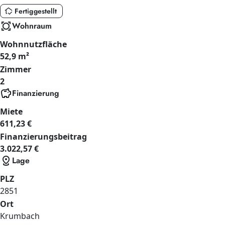
in_home_mode
Fertiggestellt
all_out
Wohnraum
Wohnnutzfläche
52,9 m²
Zimmer
2
savings
Finanzierung
Miete
611,23 €
Finanzierungsbeitrag
3.022,57 €
distance
Lage
PLZ
2851
Ort
Krumbach