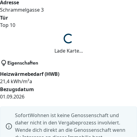
Adresse
Schrammelgasse
3
Tür
Top 10
Lade...
Lade Karte...
lightbulb
Eigenschaften
Heizwärmebedarf (HWB)
21,4 kWh/m²a
Bezugsdatum
01.09.2026
SofortWohnen ist keine Genossenschaft und
daher nicht in den Vergabeprozess involviert.
info
Wende dich direkt an die Genossenschaft wenn