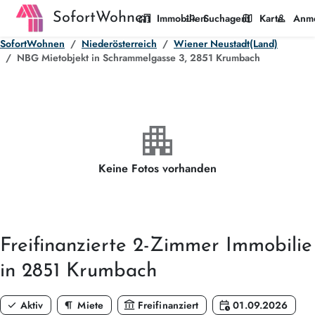
SofortWohnen
home_work
manage_search
map
person
Immobilien
Suchagent
Karte
Anm
SofortWohnen
Niederösterreich
Wiener Neustadt(Land)
NBG Mietobjekt in Schrammelgasse 3, 2851 Krumbach
apartment
Keine Fotos vorhanden
Freifinanzierte
2-Zimmer
Immobilie
in 2851 Krumbach
check
format_paragraph
account_balance
calendar_clock
Aktiv
Miete
Freifinanziert
01.09.2026