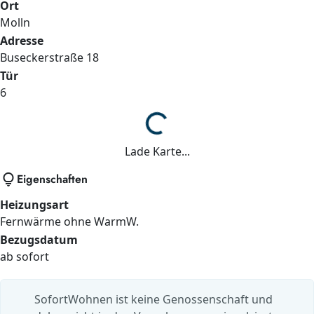
Ort
Molln
Adresse
Buseckerstraße
18
Tür
6
Lade...
Lade Karte...
lightbulb
Eigenschaften
Heizungsart
Fernwärme ohne WarmW.
Bezugsdatum
ab sofort
SofortWohnen ist keine Genossenschaft und