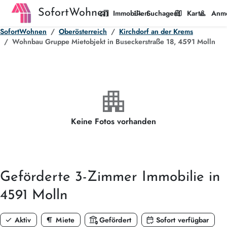
SofortWohnen
home_work
manage_search
map
person
Immobilien
Suchagent
Karte
Anm
SofortWohnen
Oberösterreich
Kirchdorf an der Krems
Wohnbau Gruppe Mietobjekt in Buseckerstraße 18, 4591 Molln
apartment
Keine Fotos vorhanden
Geförderte
3-Zimmer
Immobilie in
4591 Molln
check
format_paragraph
assured_workload
calendar_check
Aktiv
Miete
Gefördert
Sofort verfügbar