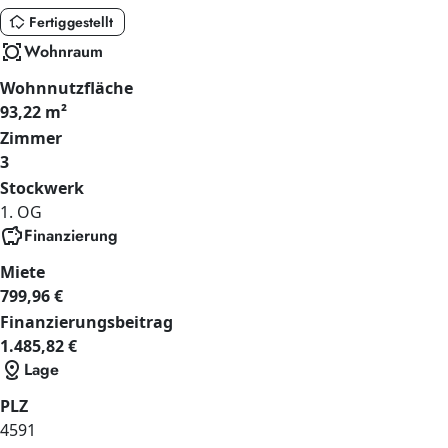
in_home_mode
Fertiggestellt
all_out
Wohnraum
Wohnnutzfläche
93,22 m²
Zimmer
3
Stockwerk
1. OG
savings
Finanzierung
Miete
799,96 €
Finanzierungsbeitrag
1.485,82 €
distance
Lage
PLZ
4591