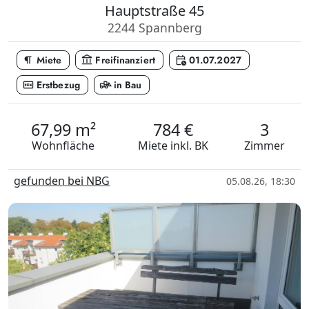
Hauptstraße 45
2244 Spannberg
format_paragraph
account_balance
calendar_clock
Miete
Freifinanziert
01.07.2027
fiber_new
front_loader
Erstbezug
in Bau
67,99 m²
784 €
3
Wohnfläche
Miete
inkl. BK
Zimmer
gefunden bei NBG
05.08.26, 18:30