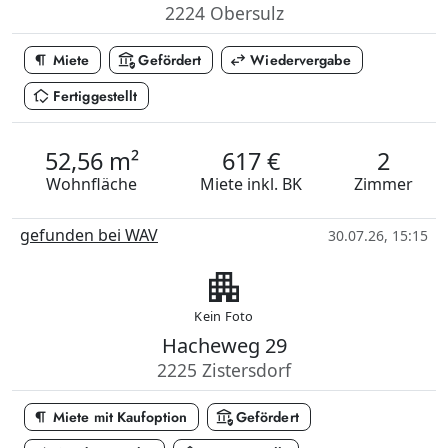
2224 Obersulz
format_paragraph
assured_workload
swap_horiz
Miete
Gefördert
Wiedervergabe
in_home_mode
Fertiggestellt
52,56 m²
617 €
2
Wohnfläche
Miete
inkl. BK
Zimmer
gefunden bei WAV
30.07.26, 15:15
apartment
Kein Foto
Hacheweg 29
2225 Zistersdorf
format_paragraph
assured_workload
Miete mit Kaufoption
Gefördert