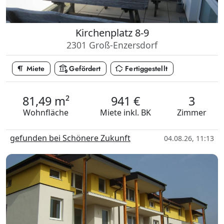
Kirchenplatz 8-9
2301 Groß-Enzersdorf
format_paragraph
assured_workload
in_home_mode
Miete
Gefördert
Fertiggestellt
81,49 m²
941 €
3
Wohnfläche
Miete
inkl. BK
Zimmer
gefunden bei Schönere Zukunft
04.08.26, 11:13