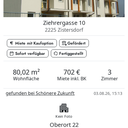
Ziehrergasse 10
2225 Zistersdorf
format_paragraph
assured_workload
Miete mit Kaufoption
Gefördert
calendar_check
in_home_mode
Sofort verfügbar
Fertiggestellt
80,02 m²
702 €
3
Wohnfläche
Miete
inkl. BK
Zimmer
gefunden bei Schönere Zukunft
03.08.26, 15:13
apartment
Kein Foto
Oberort 22