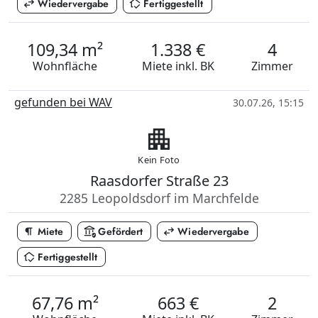
swap_horiz
in_home_mode
Wiedervergabe
Fertiggestellt
109,34 m²
1.338 €
4
Wohnfläche
Miete
inkl. BK
Zimmer
gefunden bei WAV
30.07.26, 15:15
apartment
Kein Foto
Raasdorfer Straße 23
2285 Leopoldsdorf im Marchfelde
format_paragraph
assured_workload
swap_horiz
Miete
Gefördert
Wiedervergabe
in_home_mode
Fertiggestellt
67,76 m²
663 €
2