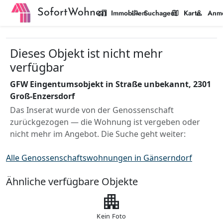
SofortWohnen
home_work
manage_search
map
person
Immobilien
Suchagent
Karte
Anm
Dieses Objekt ist nicht mehr
verfügbar
GFW Eingentumsobjekt in Straße unbekannt, 2301
Groß-Enzersdorf
Das Inserat wurde von der Genossenschaft
zurückgezogen — die Wohnung ist vergeben oder
nicht mehr im Angebot. Die Suche geht weiter:
Alle Genossenschaftswohnungen in Gänserndorf
Ähnliche verfügbare Objekte
apartment
Kein Foto