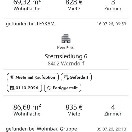
69,32 m²
828 €
3
Wohnfläche
Miete
Zimmer
gefunden bei LEYKAM
16.07.26, 09:53
apartment
Kein Foto
Sternsiedlung 6
8402 Werndorf
format_paragraph
assured_workload
Miete mit Kaufoption
Gefördert
calendar_clock
in_home_mode
01.10.2026
Fertiggestellt
86,68 m²
835 €
4
Wohnfläche
Miete
Zimmer
gefunden bei Wohnbau Gruppe
09.07.26, 20:13