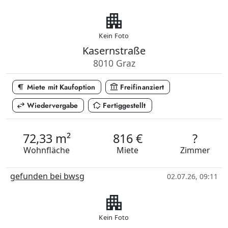
apartment
Kein Foto
Kasernstraße
8010 Graz
format_paragraph
account_balance
Miete mit Kaufoption
Freifinanziert
swap_horiz
in_home_mode
Wiedervergabe
Fertiggestellt
72,33 m²
816 €
?
Wohnfläche
Miete
Zimmer
gefunden bei bwsg
02.07.26, 09:11
apartment
Kein Foto