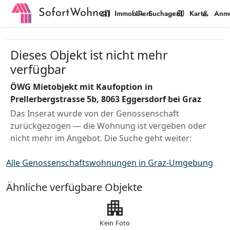
SofortWohnen
home_work
manage_search
map
person
Immobilien
Suchagent
Karte
Anm
Dieses Objekt ist nicht mehr
verfügbar
ÖWG Mietobjekt mit Kaufoption in
Prellerbergstrasse 5b, 8063 Eggersdorf bei Graz
Das Inserat wurde von der Genossenschaft
zurückgezogen — die Wohnung ist vergeben oder
nicht mehr im Angebot. Die Suche geht weiter:
Alle Genossenschaftswohnungen in Graz-Umgebung
Ähnliche verfügbare Objekte
apartment
Kein Foto