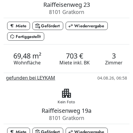
Raiffeisenweg 23
8101 Gratkorn
format_paragraph
assured_workload
swap_horiz
Miete
Gefördert
Wiedervergabe
in_home_mode
Fertiggestellt
69,48 m²
703 €
3
Wohnfläche
Miete
inkl. BK
Zimmer
gefunden bei LEYKAM
04.08.26, 06:58
apartment
Kein Foto
Raiffeisenweg 19a
8101 Gratkorn
format_paragraph
assured_workload
swap_horiz
Miete
Gefördert
Wiedervergabe