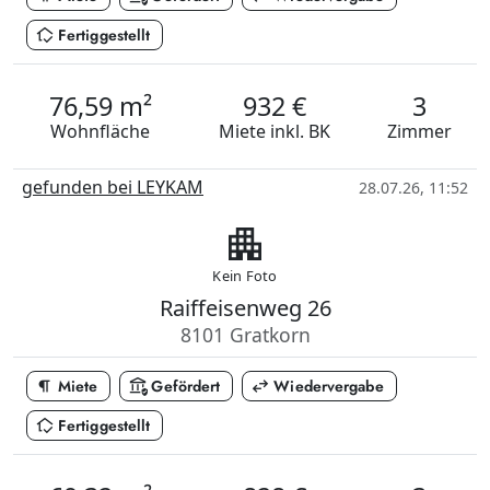
in_home_mode
Fertiggestellt
76,59 m²
932 €
3
Wohnfläche
Miete
inkl. BK
Zimmer
gefunden bei LEYKAM
28.07.26, 11:52
apartment
Kein Foto
Raiffeisenweg 26
8101 Gratkorn
format_paragraph
assured_workload
swap_horiz
Miete
Gefördert
Wiedervergabe
in_home_mode
Fertiggestellt