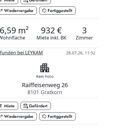
_paragraph
assured_workload
Miete
Gefördert
_horiz
in_home_mode
Wiedervergabe
Fertiggestellt
6,59 m²
932 €
3
Wohnfläche
Miete
inkl. BK
Zimmer
funden bei LEYKAM
28.07.26, 11:52
apartment
Kein Foto
Raiffeisenweg 26
8101 Gratkorn
_paragraph
assured_workload
Miete
Gefördert
_horiz
in_home_mode
Wiedervergabe
Fertiggestellt