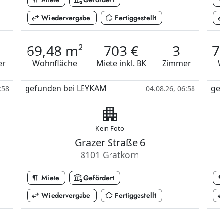
format_paragraph
assured_workload
format
Miete
Gefördert
swap_horiz
in_home_mode
swap
Wiedervergabe
Fertiggestellt
69,48 m²
703 €
3
7
er
Wohnfläche
Miete
inkl. BK
Zimmer
gefunden bei LEYKAM
ge
:58
04.08.26, 06:58
apartment
Kein Foto
Grazer Straße 6
8101 Gratkorn
format_paragraph
assured_workload
format
Miete
Gefördert
swap_horiz
in_home_mode
swap
Wiedervergabe
Fertiggestellt