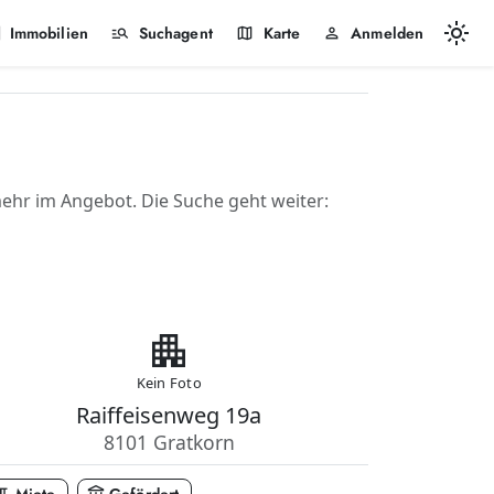
light_mode
k
manage_search
map
person
Immobilien
Suchagent
Karte
Anmelden
hr im Angebot. Die Suche geht weiter:
apartment
Kein Foto
Raiffeisenweg 19a
8101 Gratkorn