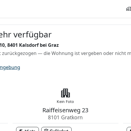
home_wor
mehr verfügbar
0, 8401 Kalsdorf bei Graz
 zurückgezogen — die Wohnung ist vergeben oder nicht me
Umgebung
apartment
Kein Foto
Raiffeisenweg 23
8101 Gratkorn