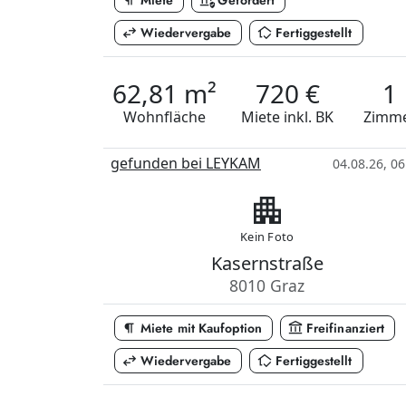
format_paragraph
assured_workload
Miete
Gefördert
swap_horiz
in_home_mode
Wiedervergabe
Fertiggestellt
62,81 m²
720 €
1
Wohnfläche
Miete
inkl. BK
Zimm
gefunden bei LEYKAM
04.08.26, 06
apartment
Kein Foto
Kasernstraße
8010 Graz
format_paragraph
account_balance
Miete mit Kaufoption
Freifinanziert
swap_horiz
in_home_mode
Wiedervergabe
Fertiggestellt