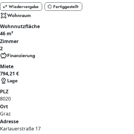
swap_horiz
in_home_mode
Wiedervergabe
Fertiggestellt
all_out
Wohnraum
Wohnnutzfläche
46 m²
Zimmer
2
savings
Finanzierung
Miete
794,21 €
distance
Lage
PLZ
8020
Ort
Graz
Adresse
Karlauerstraße
17