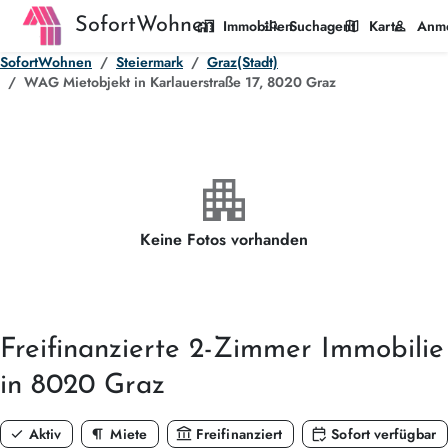
SofortWohnen
home_work
manage_search
map
person
Immobilien
Suchagent
Karte
Anm
SofortWohnen
Steiermark
Graz(Stadt)
WAG Mietobjekt in Karlauerstraße 17, 8020 Graz
apartment
Keine Fotos vorhanden
Freifinanzierte
2-Zimmer
Immobilie
in 8020 Graz
check
format_paragraph
account_balance
calendar_check
Aktiv
Miete
Freifinanziert
Sofort verfügbar