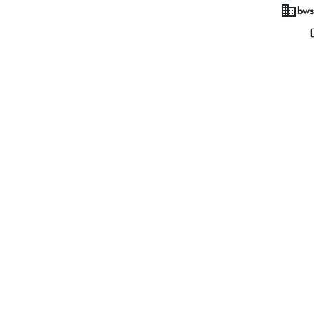
domain
bws
open