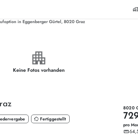
home_wor
aufoption in Eggenberger Gürtel, 8020 Graz
apartment
Keine Fotos vorhanden
raz
8020 
729
in_home_mode
edervergabe
Fertiggestellt
pro Mo
straighten
64,
Wohnf