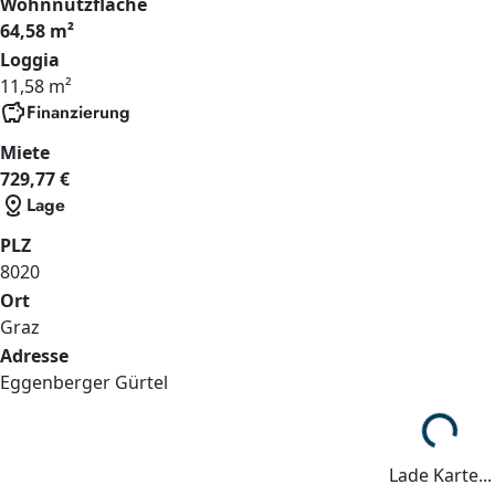
Wohnnutzfläche
64,58 m²
Loggia
11,58 m²
savings
Finanzierung
Miete
729,77 €
distance
Lage
PLZ
8020
Ort
Graz
Adresse
Eggenberger Gürtel
Lade...
Lade Karte...