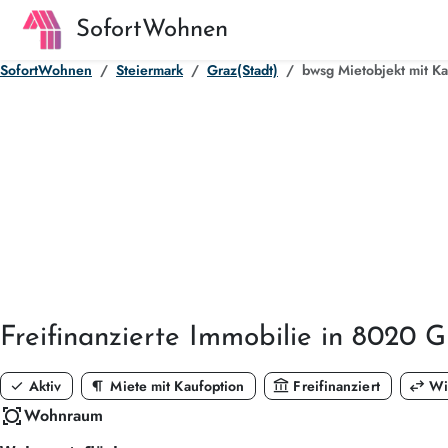
SofortWohnen
SofortWohnen
Steiermark
Graz(Stadt)
bwsg Mietobjekt mit K
Freifinanzierte
Immobilie in 8020 G
check
format_paragraph
account_balance
swap_horiz
Aktiv
Miete mit Kaufoption
Freifinanziert
Wi
all_out
Wohnraum