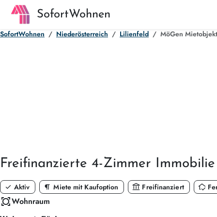
SofortWohnen
SofortWohnen
Niederösterreich
Lilienfeld
MöGen Mietobjekt 
Freifinanzierte
4-Zimmer
Immobilie
check
format_paragraph
account_balance
in_home_mode
Aktiv
Miete mit Kaufoption
Freifinanziert
Fer
all_out
Wohnraum