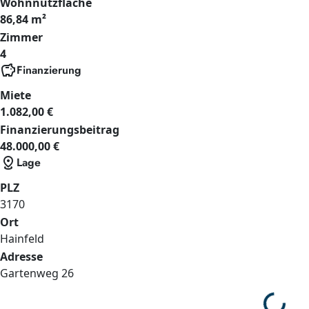
Wohnnutzfläche
86,84 m²
Zimmer
4
savings
Finanzierung
Miete
1.082,00 €
Finanzierungsbeitrag
48.000,00 €
distance
Lage
PLZ
3170
Ort
Hainfeld
Adresse
Gartenweg
26