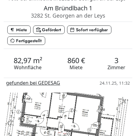
Am Bründlbach 1
3282 St. Georgen an der Leys
format_paragraph
assured_workload
calendar_check
Miete
Gefördert
Sofort verfügbar
in_home_mode
Fertiggestellt
82,97 m²
860 €
3
Wohnfläche
Miete
Zimmer
gefunden bei GEDESAG
24.11.25, 11:32