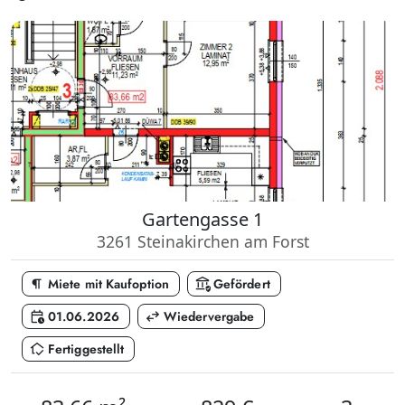
Gartengasse 1
3261 Steinakirchen am Forst
format_paragraph
assured_workload
Miete mit Kaufoption
Gefördert
calendar_clock
swap_horiz
01.06.2026
Wiedervergabe
in_home_mode
Fertiggestellt