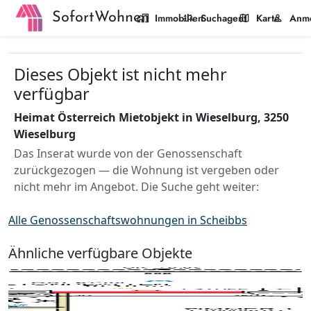
SofortWohnen
home_work
manage_search
map
person
Immobilien
Suchagent
Karte
Anm
Dieses Objekt ist nicht mehr
verfügbar
Heimat Österreich Mietobjekt in Wieselburg, 3250
Wieselburg
Das Inserat wurde von der Genossenschaft
zurückgezogen — die Wohnung ist vergeben oder
nicht mehr im Angebot. Die Suche geht weiter:
Alle Genossenschaftswohnungen in Scheibbs
Ähnliche verfügbare Objekte