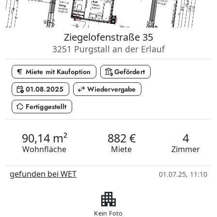
Ziegelofenstraße 35
3251 Purgstall an der Erlauf
format_paragraph
assured_workload
Miete mit Kaufoption
Gefördert
calendar_clock
swap_horiz
01.08.2025
Wiedervergabe
in_home_mode
Fertiggestellt
90,14 m²
882 €
4
Wohnfläche
Miete
Zimmer
gefunden bei WET
01.07.25, 11:10
apartment
Kein Foto