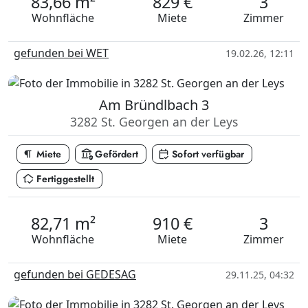
83,66 m²
829 €
3
Wohnfläche
Miete
Zimmer
gefunden bei WET
19.02.26, 12:11
Am Bründlbach 3
3282 St. Georgen an der Leys
format_paragraph
assured_workload
calendar_check
Miete
Gefördert
Sofort verfügbar
in_home_mode
Fertiggestellt
82,71 m²
910 €
3
Wohnfläche
Miete
Zimmer
gefunden bei GEDESAG
29.11.25, 04:32