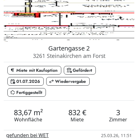
Gartengasse 2
3261 Steinakirchen am Forst
format_paragraph
assured_workload
Miete mit Kaufoption
Gefördert
calendar_clock
swap_horiz
01.07.2026
Wiedervergabe
in_home_mode
Fertiggestellt
83,67 m²
832 €
3
Wohnfläche
Miete
Zimmer
gefunden bei WET
25.03.26, 11:51