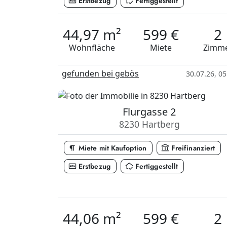
fiber_new
in_home_mode
Erstbezug
Fertiggestellt
44,97 m²
599 €
2
Wohnfläche
Miete
Zimm
gefunden bei gebös
30.07.26, 05
Flurgasse 2
8230 Hartberg
format_paragraph
account_balance
Miete mit Kaufoption
Freifinanziert
fiber_new
in_home_mode
Erstbezug
Fertiggestellt
44,06 m²
599 €
2