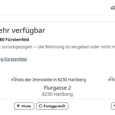
home_wor
mehr verfügbar
80 Fürstenfeld
 zurückgezogen — die Wohnung ist vergeben oder nicht me
g-Fürstenfeld
Flurgasse 2
8230 Hartberg
format_paragraph
in_home_mode
format
Miete
Fertiggestellt