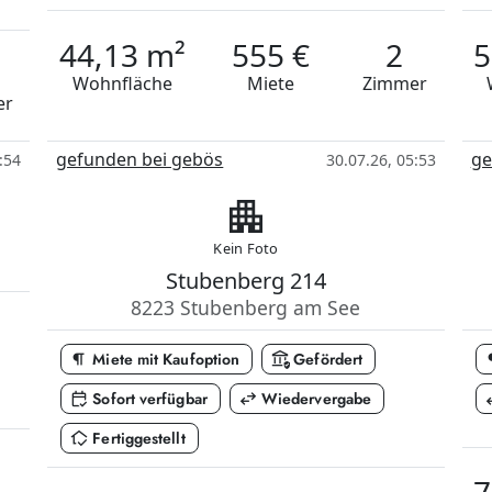
44,13 m²
555 €
2
5
Wohnfläche
Miete
Zimmer
er
gefunden bei gebös
ge
:54
30.07.26, 05:53
apartment
Kein Foto
Stubenberg 214
8223 Stubenberg am See
format_paragraph
assured_workload
format
Miete mit Kaufoption
Gefördert
calendar_check
swap_horiz
swap
Sofort verfügbar
Wiedervergabe
in_home_mode
Fertiggestellt