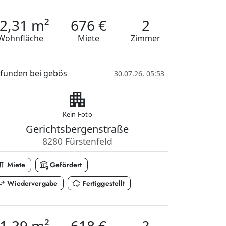
2,31 m²
676 €
2
Wohnfläche
Miete
Zimmer
funden bei gebös
30.07.26, 05:53
apartment
Kein Foto
Gerichtsbergenstraße
8280 Fürstenfeld
_paragraph
assured_workload
Miete
Gefördert
_horiz
in_home_mode
Wiedervergabe
Fertiggestellt