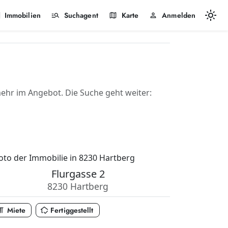
light_mode
k
manage_search
map
person
Immobilien
Suchagent
Karte
Anmelden
hr im Angebot. Die Suche geht weiter:
Flurgasse 2
8230 Hartberg
_paragraph
in_home_mode
Miete
Fertiggestellt