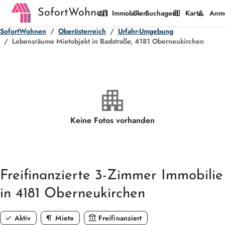
SofortWohnen
home_work
manage_search
map
person
Immobilien
Suchagent
Karte
Anm
SofortWohnen
Oberösterreich
Urfahr-Umgebung
Lebensräume Mietobjekt in Badstraße, 4181 Oberneukirchen
apartment
Keine Fotos vorhanden
Freifinanzierte
3-Zimmer
Immobilie
in 4181 Oberneukirchen
check
format_paragraph
account_balance
Aktiv
Miete
Freifinanziert