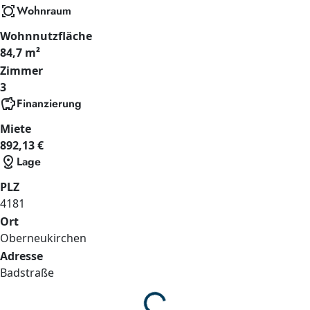
all_out
Wohnraum
Wohnnutzfläche
84,7 m²
Zimmer
3
savings
Finanzierung
Miete
892,13 €
distance
Lage
PLZ
4181
Ort
Oberneukirchen
Adresse
Badstraße