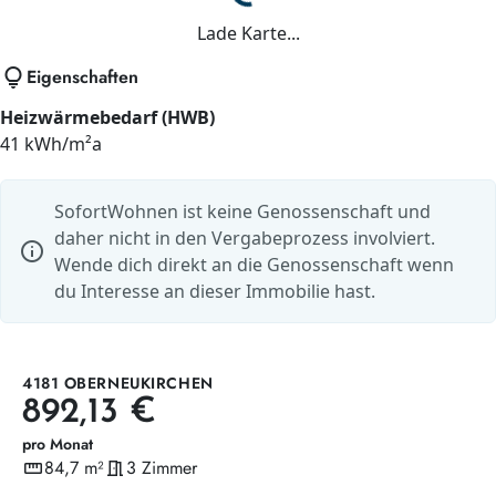
Lade...
Lade Karte...
lightbulb
Eigenschaften
Heizwärmebedarf (HWB)
41 kWh/m²a
SofortWohnen ist keine Genossenschaft und
daher nicht in den Vergabeprozess involviert.
info
Wende dich direkt an die Genossenschaft wenn
du Interesse an dieser Immobilie hast.
4181 OBERNEUKIRCHEN
892,13 €
pro Monat
straighten
84,7 m²
meeting_room
3 Zimmer
Wohnfläche
Zimmer