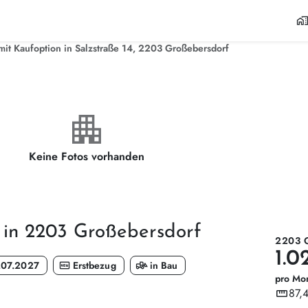
home_wor
it Kaufoption in Salzstraße 14, 2203 Großebersdorf
apartment
Keine Fotos vorhanden
 in 2203 Großebersdorf
2203 
1.0
fiber_new
front_loader
.07.2027
Erstbezug
in Bau
pro Mo
straighten
87,
Wohnf