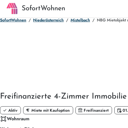
SofortWohnen
SofortWohnen
Niederösterreich
Mistelbach
NBG Mietobjekt m
Freifinanzierte
4-Zimmer
Immobilie
check
format_paragraph
account_balance
calendar_clock
Aktiv
Miete mit Kaufoption
Freifinanziert
01
all_out
Wohnraum