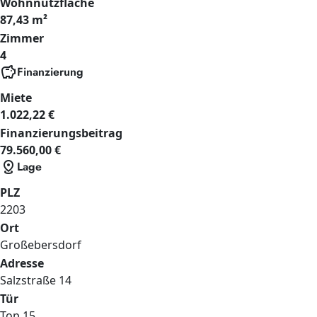
Wohnnutzfläche
87,43 m²
Zimmer
4
savings
Finanzierung
Miete
1.022,22 €
Finanzierungsbeitrag
79.560,00 €
distance
Lage
PLZ
2203
Ort
Großebersdorf
Adresse
Salzstraße
14
Tür
Top 15