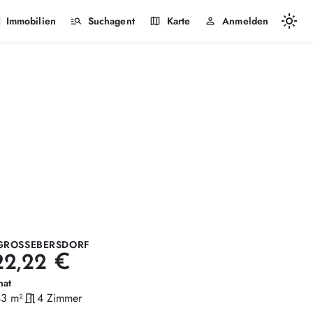
light_mode
k
manage_search
map
person
Immobilien
Suchagent
Karte
Anmelden
GROSSEBERSDORF
22,22 €
nat
43 m²
meeting_room
4 Zimmer
läche
Zimmer