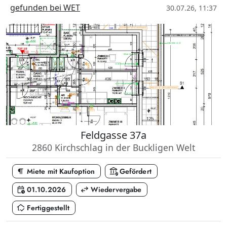
gefunden bei WET
30.07.26, 11:37
Feldgasse 37a
2860 Kirchschlag in der Buckligen Welt
format_paragraph
assured_workload
Miete mit Kaufoption
Gefördert
calendar_clock
swap_horiz
01.10.2026
Wiedervergabe
in_home_mode
Fertiggestellt