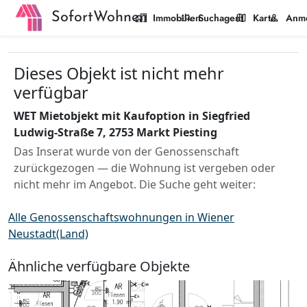
SofortWohnen
home_work
manage_search
map
person
Immobilien
Suchagent
Karte
Anm
Dieses Objekt ist nicht mehr
verfügbar
WET Mietobjekt mit Kaufoption in Siegfried
Ludwig-Straße 7, 2753 Markt Piesting
Das Inserat wurde von der Genossenschaft
zurückgezogen — die Wohnung ist vergeben oder
nicht mehr im Angebot. Die Suche geht weiter:
Alle Genossenschaftswohnungen in Wiener
Neustadt(Land)
Ähnliche verfügbare Objekte