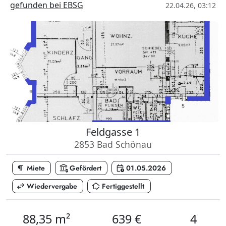
gefunden bei EBSG
22.04.26, 03:12
Feldgasse 1
2853 Bad Schönau
format_paragraph
assured_workload
calendar_clock
Miete
Gefördert
01.05.2026
swap_horiz
in_home_mode
Wiedervergabe
Fertiggestellt
88,35 m²
639 €
4