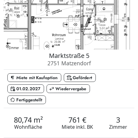
Marktstraße 5
2751 Matzendorf
format_paragraph
assured_workload
Miete mit Kaufoption
Gefördert
calendar_clock
swap_horiz
01.02.2027
Wiedervergabe
in_home_mode
Fertiggestellt
80,74 m²
761 €
3
Wohnfläche
Miete
inkl. BK
Zimmer