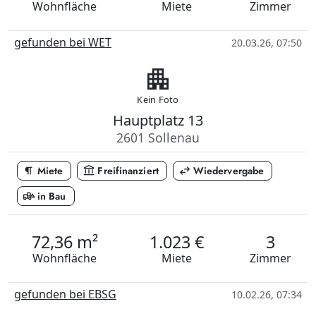
Wohnfläche
Miete
Zimmer
gefunden bei WET
20.03.26, 07:50
apartment
Kein Foto
Hauptplatz 13
2601 Sollenau
format_paragraph
account_balance
swap_horiz
Miete
Freifinanziert
Wiedervergabe
front_loader
in Bau
72,36 m²
1.023 €
3
Wohnfläche
Miete
Zimmer
gefunden bei EBSG
10.02.26, 07:34