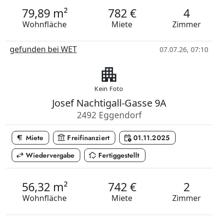
79,89 m²
782 €
4
Wohnfläche
Miete
Zimmer
gefunden bei WET
07.07.26, 07:10
apartment
Kein Foto
Josef Nachtigall-Gasse 9A
2492 Eggendorf
format_paragraph
account_balance
calendar_clock
Miete
Freifinanziert
01.11.2025
swap_horiz
in_home_mode
Wiedervergabe
Fertiggestellt
56,32 m²
742 €
2
Wohnfläche
Miete
Zimmer