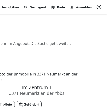
light_mode
k
manage_search
map
person
Immobilien
Suchagent
Karte
Anmelden
hr im Angebot. Die Suche geht weiter:
Im Zentrum 1
3371 Neumarkt an der Ybbs
_paragraph
assured_workload
Miete
Gefördert