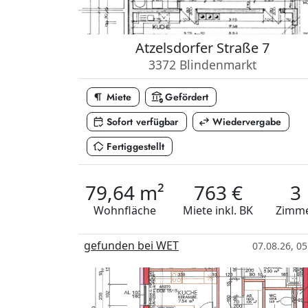
Atzelsdorfer Straße 7
3372 Blindenmarkt
format_paragraph
assured_workload
Miete
Gefördert
calendar_check
swap_horiz
Sofort verfügbar
Wiedervergabe
in_home_mode
Fertiggestellt
79,64 m²
763 €
3
Wohnfläche
Miete
inkl. BK
Zimm
gefunden bei WET
07.08.26, 05