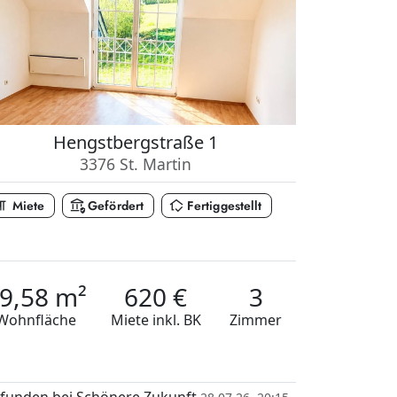
Hengstbergstraße 1
3376 St. Martin
_paragraph
assured_workload
in_home_mode
Miete
Gefördert
Fertiggestellt
9,58 m²
620 €
3
Wohnfläche
Miete
inkl. BK
Zimmer