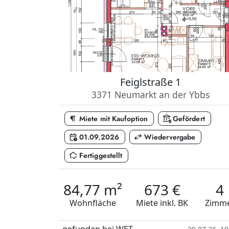
Feiglstraße 1
3371 Neumarkt an der Ybbs
format_paragraph
assured_workload
Miete mit Kaufoption
Gefördert
calendar_clock
swap_horiz
01.09.2026
Wiedervergabe
in_home_mode
Fertiggestellt
84,77 m²
673 €
4
Wohnfläche
Miete
inkl. BK
Zimm