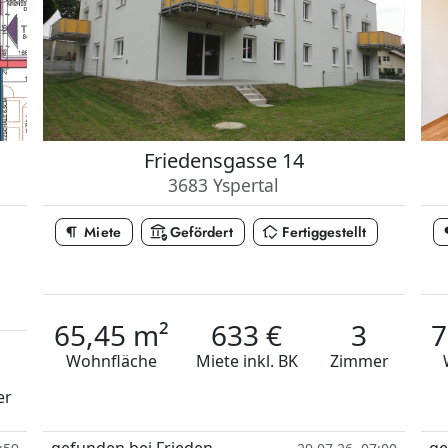
Friedensgasse 14
3683 Yspertal
format_paragraph
assured_workload
in_home_mode
format
Miete
Gefördert
Fertiggestellt
65,45 m²
633 €
3
7
Wohnfläche
Miete
inkl. BK
Zimmer
er