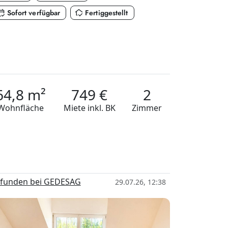
dar_check
in_home_mode
Sofort verfügbar
Fertiggestellt
64,8 m²
749 €
2
Wohnfläche
Miete
inkl. BK
Zimmer
funden bei GEDESAG
29.07.26, 12:38