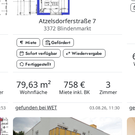
calen
Atzelsdorferstraße 7
3372 Blindenmarkt
format_paragraph
assured_workload
Miete
Gefördert
calendar_check
swap_horiz
Sofort verfügbar
Wiedervergabe
in_home_mode
Fertiggestellt
79,63 m²
758 €
3
er
Wohnfläche
Miete
inkl. BK
Zimmer
gefunden bei WET
ge
:53
03.08.26, 11:30