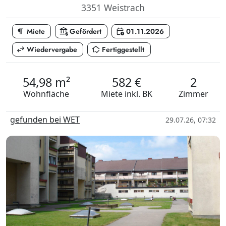
3351 Weistrach
format_paragraph
assured_workload
calendar_clock
Miete
Gefördert
01.11.2026
swap_horiz
in_home_mode
Wiedervergabe
Fertiggestellt
54,98 m²
582 €
2
Wohnfläche
Miete
inkl. BK
Zimmer
gefunden bei WET
29.07.26, 07:32