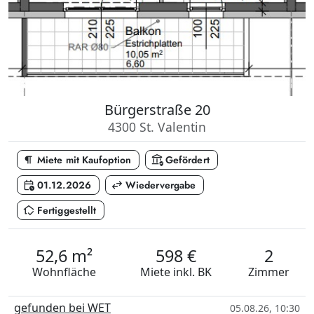
Bürgerstraße 20
4300 St. Valentin
format_paragraph
assured_workload
Miete mit Kaufoption
Gefördert
calendar_clock
swap_horiz
01.12.2026
Wiedervergabe
in_home_mode
Fertiggestellt
52,6 m²
598 €
2
Wohnfläche
Miete
inkl. BK
Zimmer
gefunden bei WET
05.08.26, 10:30