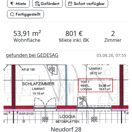
format_paragraph
assured_workload
calendar_check
Miete
Gefördert
Sofort verfügbar
in_home_mode
Fertiggestellt
53,91 m²
801 €
2
Wohnfläche
Miete
inkl. BK
Zimmer
gefunden bei GEDESAG
03.08.26, 07:55
Neudorf 28