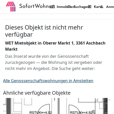
SofortWohnen
home_work
manage_search
map
person
Immobilien
Suchagent
Karte
Anm
Dieses Objekt ist nicht mehr
verfügbar
WET Mietobjekt in Oberer Markt 1, 3361 Aschbach
Markt
Das Inserat wurde von der Genossenschaft
zurückgezogen — die Wohnung ist vergeben oder
nicht mehr im Angebot. Die Suche geht weiter:
Alle Genossenschaftswohnungen in Amstetten
Ähnliche verfügbare Objekte