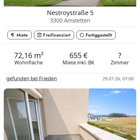
Nestroystraße 5
3300 Amstetten
format_paragraph
account_balance
in_home_mode
Miete
Freifinanziert
Fertiggestellt
72,16 m²
655 €
?
Wohnfläche
Miete
inkl. BK
Zimmer
gefunden bei Frieden
29.07.26, 07:00