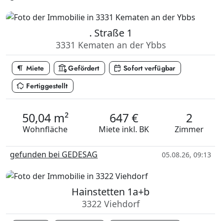
. Straße 1
3331 Kematen an der Ybbs
format_paragraph
assured_workload
calendar_check
Miete
Gefördert
Sofort verfügbar
in_home_mode
Fertiggestellt
50,04 m²
647 €
2
Wohnfläche
Miete
inkl. BK
Zimmer
gefunden bei GEDESAG
05.08.26, 09:13
Hainstetten 1a+b
3322 Viehdorf