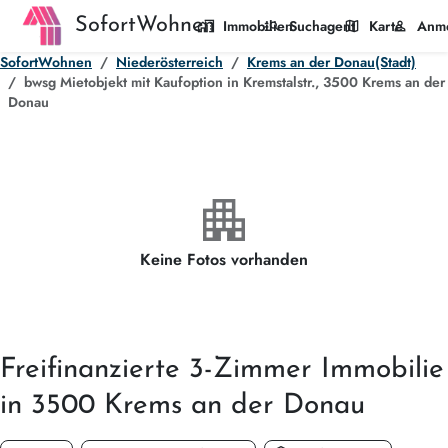
SofortWohnen
home_work
manage_search
map
person
Immobilien
Suchagent
Karte
Anm
SofortWohnen
Niederösterreich
Krems an der Donau(Stadt)
bwsg Mietobjekt mit Kaufoption in Kremstalstr., 3500 Krems an der
Donau
apartment
Keine Fotos vorhanden
Freifinanzierte
3-Zimmer
Immobilie
in 3500 Krems an der Donau