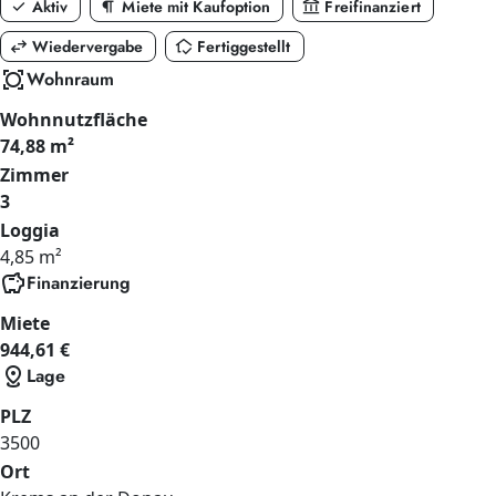
check
format_paragraph
account_balance
Aktiv
Miete mit Kaufoption
Freifinanziert
swap_horiz
in_home_mode
Wiedervergabe
Fertiggestellt
all_out
Wohnraum
Wohnnutzfläche
74,88 m²
Zimmer
3
Loggia
4,85 m²
savings
Finanzierung
Miete
944,61 €
distance
Lage
PLZ
3500
Ort