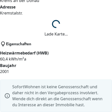
Krems an der Donau
Adresse
Kremstalstr.
Lade...
Lade Karte...
lightbulb
Eigenschaften
Heizwärmebedarf (HWB)
60,4 kWh/m²a
Baujahr
2001
SofortWohnen ist keine Genossenschaft und
daher nicht in den Vergabeprozess involviert.
info
Wende dich direkt an die Genossenschaft wenn
du Interesse an dieser Immobilie hast.