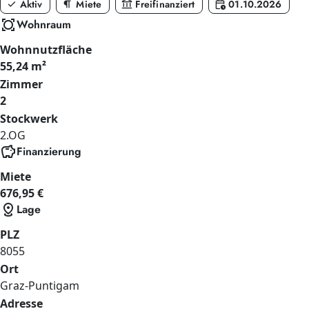
check
format_paragraph
account_balance
calendar_clock
Aktiv
Miete
Freifinanziert
01.10.2026
all_out
Wohnraum
Wohnnutzfläche
55,24 m²
Zimmer
2
Stockwerk
2.OG
savings
Finanzierung
Miete
676,95 €
distance
Lage
PLZ
8055
Ort
Graz-Puntigam
Adresse