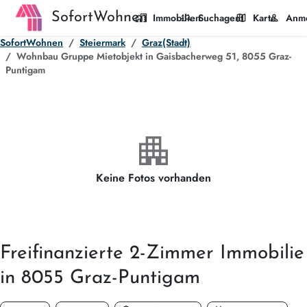
SofortWohnen
home_work
manage_search
map
person
Immobilien
Suchagent
Karte
Anm
SofortWohnen
Steiermark
Graz(Stadt)
Wohnbau Gruppe Mietobjekt in Gaisbacherweg 51, 8055 Graz-
Puntigam
apartment
Keine Fotos vorhanden
Freifinanzierte
2-Zimmer
Immobilie
in 8055 Graz-Puntigam