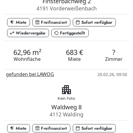
Finsterbachweg 2
4191 Vorderweißenbach
format_paragraph
account_balance
calendar_check
Miete
Freifinanziert
Sofort verfügbar
swap_horiz
in_home_mode
Wiedervergabe
Fertiggestellt
62,96 m²
683 €
?
Wohnfläche
Miete
Zimmer
gefunden bei LAWOG
20.02.26, 09:50
apartment
Kein Foto
Waldweg 8
4112 Walding
format_paragraph
account_balance
calendar_check
Miete
Freifinanziert
Sofort verfügbar