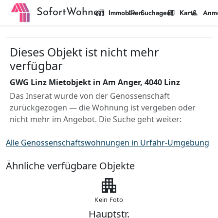
SofortWohnen
home_work
manage_search
map
person
Immobilien
Suchagent
Karte
Anm
Dieses Objekt ist nicht mehr
verfügbar
GWG Linz Mietobjekt in Am Anger, 4040 Linz
Das Inserat wurde von der Genossenschaft
zurückgezogen — die Wohnung ist vergeben oder
nicht mehr im Angebot. Die Suche geht weiter:
Alle Genossenschaftswohnungen in Urfahr-Umgebung
Ähnliche verfügbare Objekte
apartment
Kein Foto
Hauptstr.