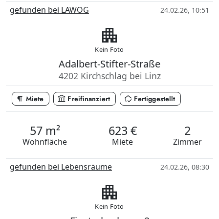
gefunden bei LAWOG
24.02.26, 10:51
apartment
Kein Foto
Adalbert-Stifter-Straße
4202 Kirchschlag bei Linz
format_paragraph
account_balance
in_home_mode
Miete
Freifinanziert
Fertiggestellt
57 m²
623 €
2
Wohnfläche
Miete
Zimmer
gefunden bei Lebensräume
24.02.26, 08:30
apartment
Kein Foto