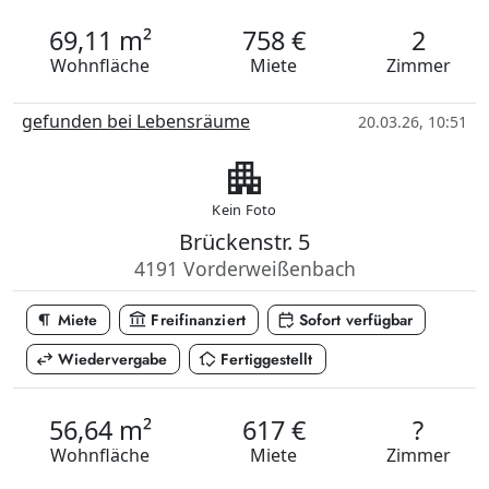
69,11 m²
758 €
2
Wohnfläche
Miete
Zimmer
gefunden bei Lebensräume
20.03.26, 10:51
apartment
Kein Foto
Brückenstr. 5
4191 Vorderweißenbach
format_paragraph
account_balance
calendar_check
Miete
Freifinanziert
Sofort verfügbar
swap_horiz
in_home_mode
Wiedervergabe
Fertiggestellt
56,64 m²
617 €
?
Wohnfläche
Miete
Zimmer