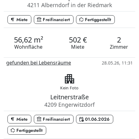
4211 Alberndorf in der Riedmark
format_paragraph
account_balance
in_home_mode
Miete
Freifinanziert
Fertiggestellt
56,62 m²
502 €
2
Wohnfläche
Miete
Zimmer
gefunden bei Lebensräume
28.05.26, 11:31
apartment
Kein Foto
Leitnerstraße
4209 Engerwitzdorf
format_paragraph
account_balance
calendar_clock
Miete
Freifinanziert
01.06.2026
in_home_mode
Fertiggestellt