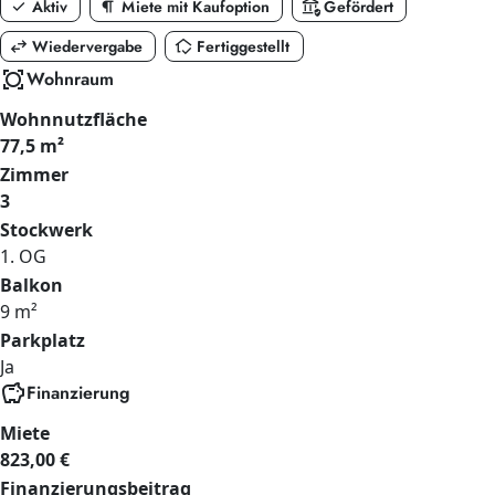
check
format_paragraph
assured_workload
Aktiv
Miete mit Kaufoption
Gefördert
swap_horiz
in_home_mode
Wiedervergabe
Fertiggestellt
all_out
Wohnraum
Wohnnutzfläche
77,5 m²
Zimmer
3
Stockwerk
1. OG
Balkon
9 m²
Parkplatz
Ja
savings
Finanzierung
Miete
823,00 €
Finanzierungsbeitrag