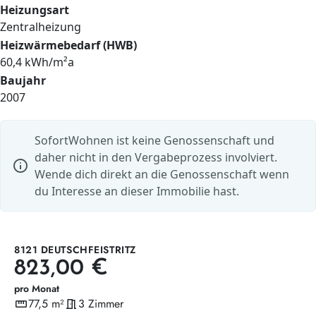
Heizungsart
Zentralheizung
Heizwärmebedarf (HWB)
60,4 kWh/m²a
Baujahr
2007
SofortWohnen ist keine Genossenschaft und
daher nicht in den Vergabeprozess involviert.
info
Wende dich direkt an die Genossenschaft wenn
du Interesse an dieser Immobilie hast.
8121 DEUTSCHFEISTRITZ
823,00 €
pro Monat
straighten
77,5 m²
meeting_room
3 Zimmer
Wohnfläche
Zimmer