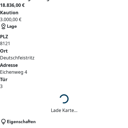
18.836,00 €
Kaution
3.000,00 €
distance
Lage
PLZ
8121
Ort
Deutschfeistritz
Adresse
Eichenweg
4
Tür
3
Lade...
Lade Karte...
lightbulb
Eigenschaften