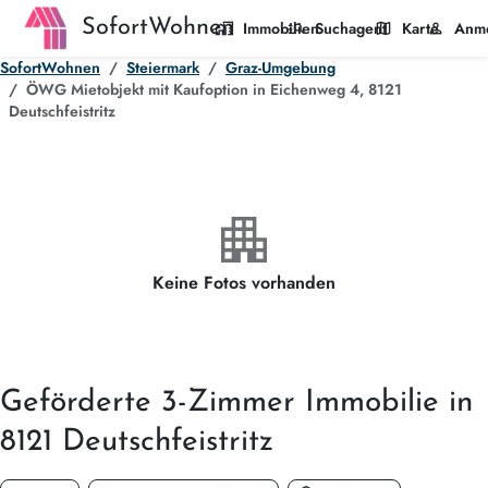
SofortWohnen
home_work
manage_search
map
person
Immobilien
Suchagent
Karte
Anm
SofortWohnen
Steiermark
Graz-Umgebung
ÖWG Mietobjekt mit Kaufoption in Eichenweg 4, 8121
Deutschfeistritz
apartment
Keine Fotos vorhanden
Geförderte
3-Zimmer
Immobilie in
8121 Deutschfeistritz