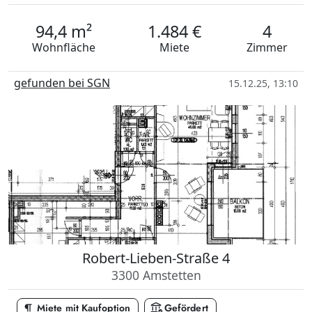
94,4 m²
1.484 €
4
Wohnfläche
Miete
Zimmer
gefunden bei SGN
15.12.25, 13:10
Robert-Lieben-Straße 4
3300 Amstetten
format_paragraph
assured_workload
Miete mit Kaufoption
Gefördert