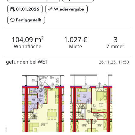
calendar_clock
swap_horiz
01.01.2026
Wiedervergabe
in_home_mode
Fertiggestellt
104,09 m²
1.027 €
3
Wohnfläche
Miete
Zimmer
gefunden bei WET
26.11.25, 11:50