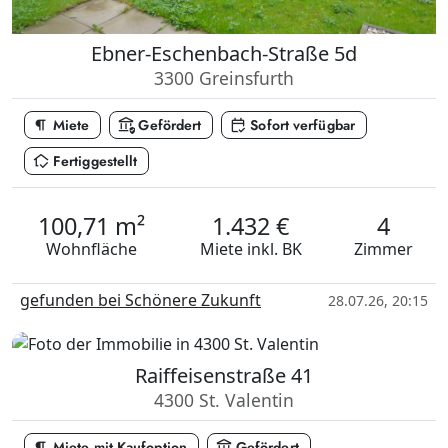
Ebner-Eschenbach-Straße 5d
3300 Greinsfurth
format_paragraph
assured_workload
calendar_check
Miete
Gefördert
Sofort verfügbar
in_home_mode
Fertiggestellt
100,71 m²
1.432 €
4
Wohnfläche
Miete
inkl. BK
Zimmer
gefunden bei Schönere Zukunft
28.07.26, 20:15
Raiffeisenstraße 41
4300 St. Valentin
format_paragraph
assured_workload
Miete mit Kaufoption
Gefördert