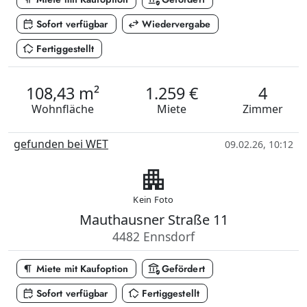
calendar_check
swap_horiz
Sofort verfügbar
Wiedervergabe
in_home_mode
Fertiggestellt
108,43 m²
1.259 €
4
Wohnfläche
Miete
Zimmer
gefunden bei WET
09.02.26, 10:12
apartment
Kein Foto
Mauthausner Straße 11
4482 Ennsdorf
format_paragraph
assured_workload
Miete mit Kaufoption
Gefördert
calendar_check
in_home_mode
Sofort verfügbar
Fertiggestellt