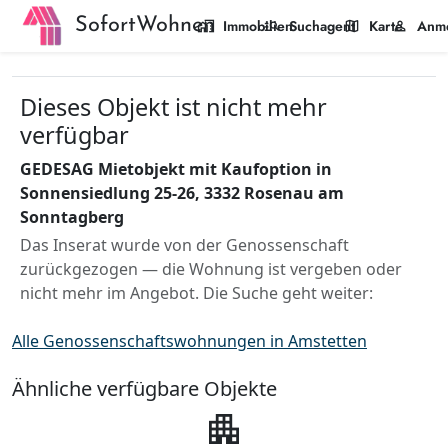
SofortWohnen
home_work
manage_search
map
person
Immobilien
Suchagent
Karte
Anm
Dieses Objekt ist nicht mehr
verfügbar
GEDESAG Mietobjekt mit Kaufoption in
Sonnensiedlung 25-26, 3332 Rosenau am
Sonntagberg
Das Inserat wurde von der Genossenschaft
zurückgezogen — die Wohnung ist vergeben oder
nicht mehr im Angebot. Die Suche geht weiter:
Alle Genossenschaftswohnungen in Amstetten
Ähnliche verfügbare Objekte
apartment