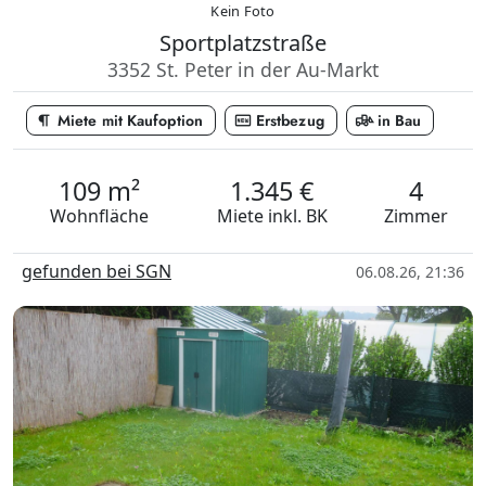
Kein Foto
Sportplatzstraße
3352 St. Peter in der Au-Markt
format_paragraph
fiber_new
front_loader
Miete mit Kaufoption
Erstbezug
in Bau
109 m²
1.345 €
4
Wohnfläche
Miete
inkl. BK
Zimmer
gefunden bei SGN
06.08.26, 21:36