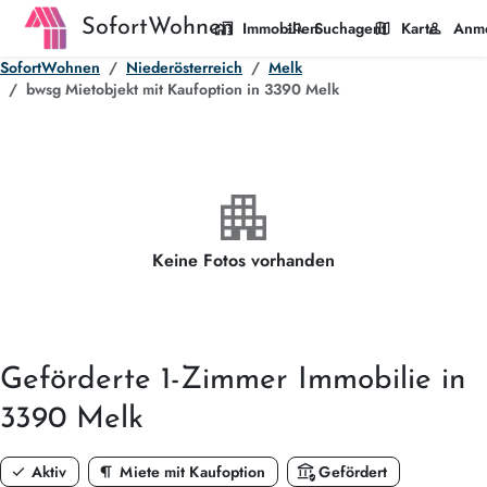
SofortWohnen
home_work
manage_search
map
person
Immobilien
Suchagent
Karte
Anm
SofortWohnen
Niederösterreich
Melk
bwsg Mietobjekt mit Kaufoption in 3390 Melk
apartment
Keine Fotos vorhanden
Geförderte
1-Zimmer
Immobilie in
3390 Melk
check
format_paragraph
assured_workload
Aktiv
Miete mit Kaufoption
Gefördert