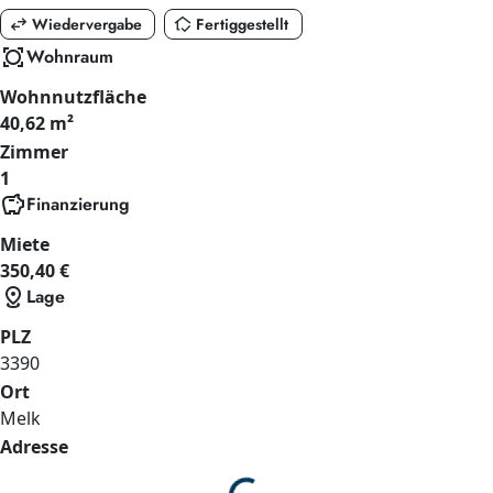
swap_horiz
in_home_mode
Wiedervergabe
Fertiggestellt
all_out
Wohnraum
Wohnnutzfläche
40,62 m²
Zimmer
1
savings
Finanzierung
Miete
350,40 €
distance
Lage
PLZ
3390
Ort
Melk
Adresse