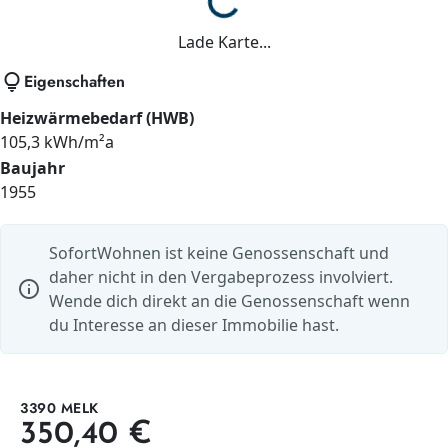
Lade...
Lade Karte...
lightbulb
Eigenschaften
Heizwärmebedarf (HWB)
105,3 kWh/m²a
Baujahr
1955
SofortWohnen ist keine Genossenschaft und
daher nicht in den Vergabeprozess involviert.
info
Wende dich direkt an die Genossenschaft wenn
du Interesse an dieser Immobilie hast.
3390 MELK
350,40 €