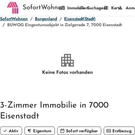
SofortWohnen
home_work
manage_search
map
person
Immobilien
Suchagent
Karte
Anm
SofortWohnen
Burgenland
Eisenstadt(Stadt)
BUWOG Eingentumsobjekt in Zielgerade 7, 7000 Eisenstadt
apartment
Keine Fotos vorhanden
3-Zimmer
Immobilie in 7000
Eisenstadt
check
format_paragraph
calendar_check
fiber_new
Aktiv
Eigentum
Sofort verfügbar
Erstbezug