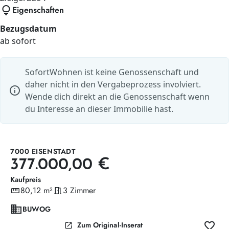
lightbulb
Eigenschaften
Bezugsdatum
ab sofort
SofortWohnen ist keine Genossenschaft und
daher nicht in den Vergabeprozess involviert.
info
Wende dich direkt an die Genossenschaft wenn
du Interesse an dieser Immobilie hast.
7000 EISENSTADT
377.000,00 €
Kaufpreis
straighten
80,12 m²
meeting_room
3 Zimmer
Wohnfläche
Zimmer
domain
BUWOG
favorite
open_in_new
Zum Original-Inserat