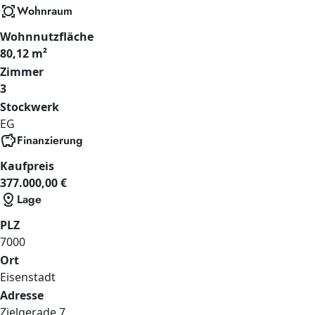
all_out
Wohnraum
Wohnnutzfläche
80,12 m²
Zimmer
3
Stockwerk
EG
savings
Finanzierung
Kaufpreis
377.000,00 €
distance
Lage
PLZ
7000
Ort
Eisenstadt
Adresse
Zielgerade
7