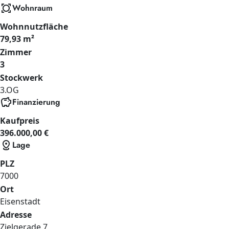
all_out
Wohnraum
Wohnnutzfläche
79,93 m²
Zimmer
3
Stockwerk
3.OG
savings
Finanzierung
Kaufpreis
396.000,00 €
distance
Lage
PLZ
7000
Ort
Eisenstadt
Adresse
Zielgerade
7