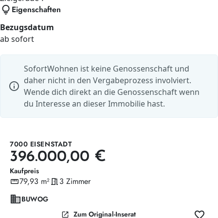
lightbulb
Eigenschaften
Bezugsdatum
ab sofort
SofortWohnen ist keine Genossenschaft und
daher nicht in den Vergabeprozess involviert.
info
Wende dich direkt an die Genossenschaft wenn
du Interesse an dieser Immobilie hast.
7000 EISENSTADT
396.000,00 €
Kaufpreis
straighten
79,93 m²
meeting_room
3 Zimmer
Wohnfläche
Zimmer
domain
BUWOG
favorite
open_in_new
Zum Original-Inserat