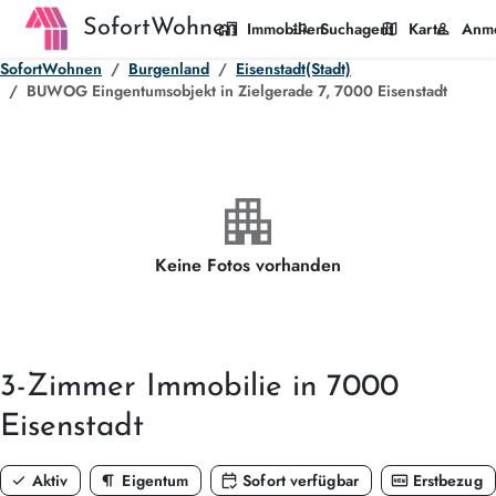
SofortWohnen
home_work
manage_search
map
person
Immobilien
Suchagent
Karte
Anm
SofortWohnen
Burgenland
Eisenstadt(Stadt)
BUWOG Eingentumsobjekt in Zielgerade 7, 7000 Eisenstadt
apartment
Keine Fotos vorhanden
3-Zimmer
Immobilie in 7000
Eisenstadt
check
format_paragraph
calendar_check
fiber_new
Aktiv
Eigentum
Sofort verfügbar
Erstbezug