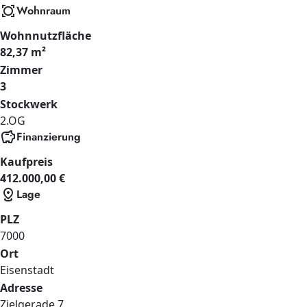
all_out
Wohnraum
Wohnnutzfläche
82,37 m²
Zimmer
3
Stockwerk
2.OG
savings
Finanzierung
Kaufpreis
412.000,00 €
distance
Lage
PLZ
7000
Ort
Eisenstadt
Adresse
Zielgerade
7