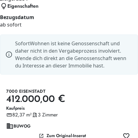
lightbulb
Eigenschaften
Bezugsdatum
ab sofort
SofortWohnen ist keine Genossenschaft und
daher nicht in den Vergabeprozess involviert.
info
Wende dich direkt an die Genossenschaft wenn
du Interesse an dieser Immobilie hast.
7000 EISENSTADT
412.000,00 €
Kaufpreis
straighten
82,37 m²
meeting_room
3 Zimmer
Wohnfläche
Zimmer
domain
BUWOG
favorite
open_in_new
Zum Original-Inserat