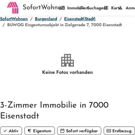
SofortWohnen
home_work
manage_search
map
person
Immobilien
Suchagent
Karte
Anm
SofortWohnen
Burgenland
Eisenstadt(Stadt)
BUWOG Eingentumsobjekt in Zielgerade 7, 7000 Eisenstadt
apartment
Keine Fotos vorhanden
3-Zimmer
Immobilie in 7000
Eisenstadt
check
format_paragraph
calendar_check
fiber_new
Aktiv
Eigentum
Sofort verfügbar
Erstbezug