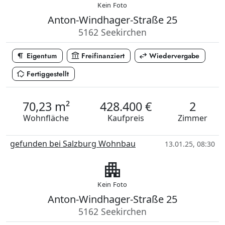
Kein Foto
Anton-Windhager-Straße 25
5162 Seekirchen
format_paragraph
account_balance
swap_horiz
Eigentum
Freifinanziert
Wiedervergabe
in_home_mode
Fertiggestellt
70,23 m²
428.400 €
2
Wohnfläche
Kaufpreis
Zimmer
gefunden bei Salzburg Wohnbau
13.01.25, 08:30
apartment
Kein Foto
Anton-Windhager-Straße 25
5162 Seekirchen