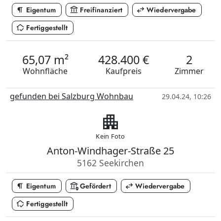
format_paragraph
account_balance
swap_horiz
Eigentum
Freifinanziert
Wiedervergabe
in_home_mode
Fertiggestellt
65,07 m²
428.400 €
2
Wohnfläche
Kaufpreis
Zimmer
gefunden bei Salzburg Wohnbau
29.04.24, 10:26
apartment
Kein Foto
Anton-Windhager-Straße 25
5162 Seekirchen
format_paragraph
assured_workload
swap_horiz
Eigentum
Gefördert
Wiedervergabe
in_home_mode
Fertiggestellt