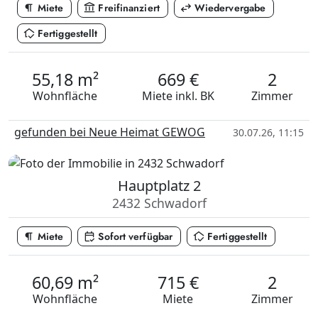
format_paragraph
account_balance
swap_horiz
Miete
Freifinanziert
Wiedervergabe
in_home_mode
Fertiggestellt
55,18 m²
669 €
2
Wohnfläche
Miete
inkl. BK
Zimmer
gefunden bei Neue Heimat GEWOG
30.07.26, 11:15
Hauptplatz 2
2432 Schwadorf
format_paragraph
calendar_check
in_home_mode
Miete
Sofort verfügbar
Fertiggestellt
60,69 m²
715 €
2
Wohnfläche
Miete
Zimmer