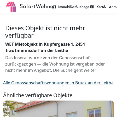
SofortWohnen
home_work
manage_search
map
person
Immobilien
Suchagent
Karte
Anm
Dieses Objekt ist nicht mehr
verfügbar
WET Mietobjekt in Kupfergasse 1, 2454
Trautmannsdorf an der Leitha
Das Inserat wurde von der Genossenschaft
zurückgezogen — die Wohnung ist vergeben oder
nicht mehr im Angebot. Die Suche geht weiter:
Alle Genossenschaftswohnungen in Bruck an der Leitha
Ähnliche verfügbare Objekte