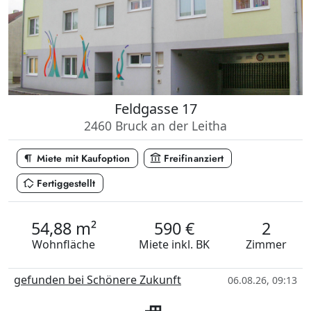
Feldgasse 17
2460 Bruck an der Leitha
format_paragraph
account_balance
Miete mit Kaufoption
Freifinanziert
in_home_mode
Fertiggestellt
54,88 m²
590 €
2
Wohnfläche
Miete
inkl. BK
Zimmer
gefunden bei Schönere Zukunft
06.08.26, 09:13