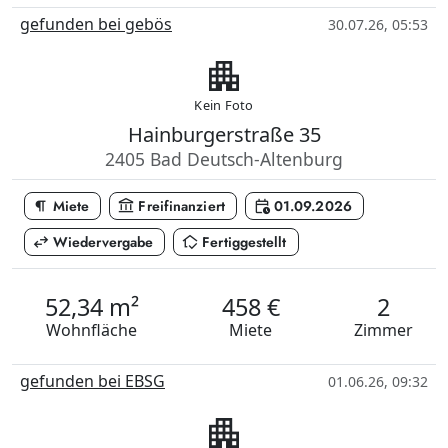
gefunden bei gebös
30.07.26, 05:53
apartment
Kein Foto
Hainburgerstraße 35
2405 Bad Deutsch-Altenburg
format_paragraph
account_balance
calendar_clock
Miete
Freifinanziert
01.09.2026
swap_horiz
in_home_mode
Wiedervergabe
Fertiggestellt
52,34 m²
458 €
2
Wohnfläche
Miete
Zimmer
gefunden bei EBSG
01.06.26, 09:32
apartment