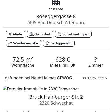
apartment
Kein Foto
Roseggergasse 8
2405 Bad Deutsch Altenburg
format_paragraph
assured_workload
calendar_check
Miete
Gefördert
Sofort verfügbar
swap_horiz
in_home_mode
Wiedervergabe
Fertiggestellt
72,5 m²
628 €
?
Wohnfläche
Miete
inkl. BK
Zimmer
gefunden bei Neue Heimat GEWOG
30.07.26, 11:15
Bruck Hainburger-Str. 2
2320 Schwechat