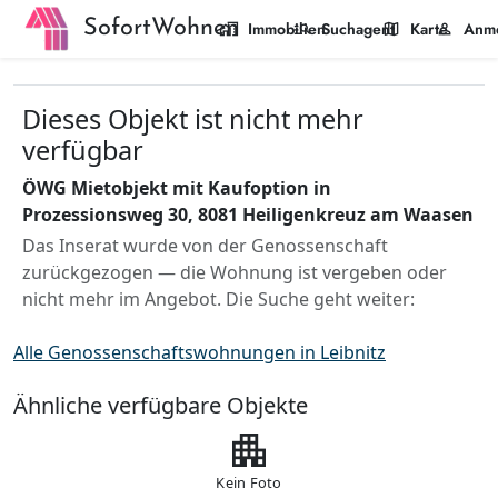
SofortWohnen
home_work
manage_search
map
person
Immobilien
Suchagent
Karte
Anm
Dieses Objekt ist nicht mehr
verfügbar
ÖWG Mietobjekt mit Kaufoption in
Prozessionsweg 30, 8081 Heiligenkreuz am Waasen
Das Inserat wurde von der Genossenschaft
zurückgezogen — die Wohnung ist vergeben oder
nicht mehr im Angebot. Die Suche geht weiter:
Alle Genossenschaftswohnungen in Leibnitz
Ähnliche verfügbare Objekte
apartment
Kein Foto