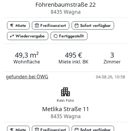
Föhrenbaumstraße 22
8435 Wagna
format_paragraph
account_balance
calendar_check
Miete
Freifinanziert
Sofort verfügbar
swap_horiz
in_home_mode
Wiedervergabe
Fertiggestellt
49,3 m²
495 €
3
Wohnfläche
Miete
inkl. BK
Zimmer
gefunden bei ÖWG
04.08.26, 10:58
apartment
Kein Foto
Metlika Straße 11
8435 Wagna
format_paragraph
account_balance
calendar_check
Miete
Freifinanziert
Sofort verfügbar