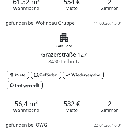
61,32 m²
554 €
2
Wohnfläche
Miete
Zimmer
gefunden bei Wohnbau Gruppe
11.03.26, 13:31
apartment
Kein Foto
Grazerstraße 127
8430 Leibnitz
format_paragraph
assured_workload
swap_horiz
Miete
Gefördert
Wiedervergabe
in_home_mode
Fertiggestellt
56,4 m²
532 €
2
Wohnfläche
Miete
Zimmer
gefunden bei ÖWG
22.01.26, 18:31