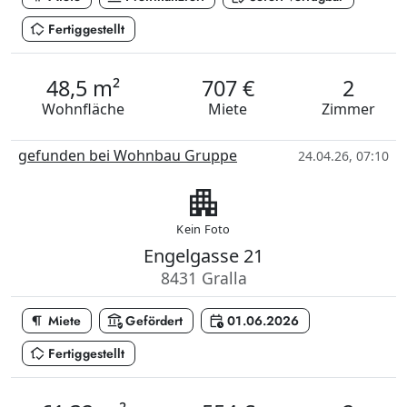
in_home_mode
Fertiggestellt
48,5 m²
707 €
2
Wohnfläche
Miete
Zimmer
gefunden bei Wohnbau Gruppe
24.04.26, 07:10
apartment
Kein Foto
Engelgasse 21
8431 Gralla
format_paragraph
assured_workload
calendar_clock
Miete
Gefördert
01.06.2026
in_home_mode
Fertiggestellt