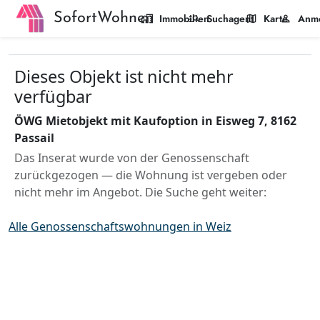
SofortWohnen
home_work
manage_search
map
person
Immobilien
Suchagent
Karte
Anm
Dieses Objekt ist nicht mehr
verfügbar
ÖWG Mietobjekt mit Kaufoption in Eisweg 7, 8162
Passail
Das Inserat wurde von der Genossenschaft
zurückgezogen — die Wohnung ist vergeben oder
nicht mehr im Angebot. Die Suche geht weiter:
Alle Genossenschaftswohnungen in Weiz