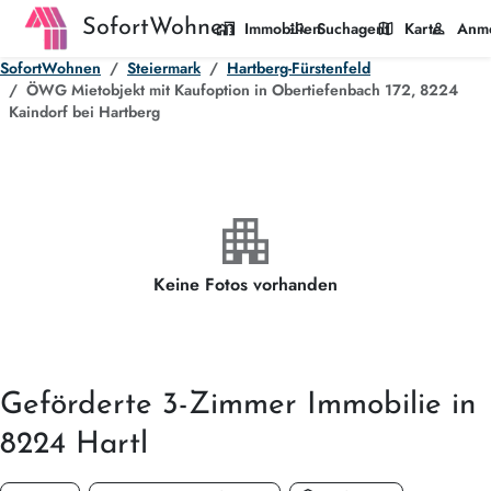
SofortWohnen
home_work
manage_search
map
person
Immobilien
Suchagent
Karte
Anm
SofortWohnen
Steiermark
Hartberg-Fürstenfeld
ÖWG Mietobjekt mit Kaufoption in Obertiefenbach 172, 8224
Kaindorf bei Hartberg
apartment
Keine Fotos vorhanden
Geförderte
3-Zimmer
Immobilie in
8224 Hartl