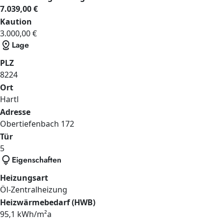
7.039,00 €
Kaution
3.000,00 €
distance
Lage
PLZ
8224
Ort
Hartl
Adresse
Obertiefenbach
172
Tür
5
lightbulb
Eigenschaften
Heizungsart
Öl-Zentralheizung
Heizwärmebedarf (HWB)
95,1 kWh/m²a