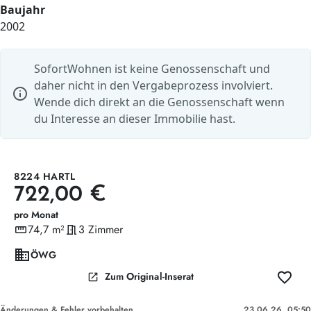
Baujahr
2002
SofortWohnen ist keine Genossenschaft und
daher nicht in den Vergabeprozess involviert.
info
Wende dich direkt an die Genossenschaft wenn
du Interesse an dieser Immobilie hast.
8224 HARTL
722,00 €
pro Monat
straighten
74,7 m²
meeting_room
3 Zimmer
Wohnfläche
Zimmer
domain
ÖWG
favorite
open_in_new
Zum Original-Inserat
Änderungen & Fehler vorbehalten
23.06.26, 05:50