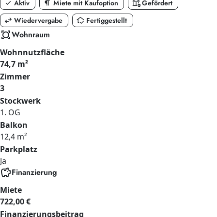
check
format_paragraph
assured_workload
Aktiv
Miete mit Kaufoption
Gefördert
swap_horiz
in_home_mode
Wiedervergabe
Fertiggestellt
all_out
Wohnraum
Wohnnutzfläche
74,7 m²
Zimmer
3
Stockwerk
1. OG
Balkon
12,4 m²
Parkplatz
Ja
savings
Finanzierung
Miete
722,00 €
Finanzierungsbeitrag