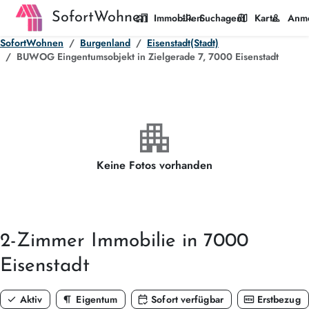
SofortWohnen
home_work
manage_search
map
person
Immobilien
Suchagent
Karte
Anm
SofortWohnen
Burgenland
Eisenstadt(Stadt)
BUWOG Eingentumsobjekt in Zielgerade 7, 7000 Eisenstadt
apartment
Keine Fotos vorhanden
2-Zimmer
Immobilie in 7000
Eisenstadt
check
format_paragraph
calendar_check
fiber_new
Aktiv
Eigentum
Sofort verfügbar
Erstbezug