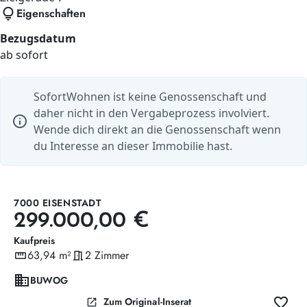
lightbulb
Eigenschaften
Bezugsdatum
ab sofort
SofortWohnen ist keine Genossenschaft und
daher nicht in den Vergabeprozess involviert.
info
Wende dich direkt an die Genossenschaft wenn
du Interesse an dieser Immobilie hast.
7000 EISENSTADT
299.000,00 €
Kaufpreis
straighten
63,94 m²
meeting_room
2 Zimmer
Wohnfläche
Zimmer
domain
BUWOG
favorite
open_in_new
Zum Original-Inserat