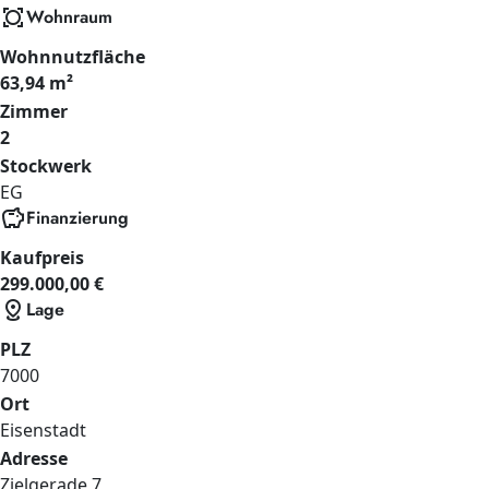
all_out
Wohnraum
Wohnnutzfläche
63,94 m²
Zimmer
2
Stockwerk
EG
savings
Finanzierung
Kaufpreis
299.000,00 €
distance
Lage
PLZ
7000
Ort
Eisenstadt
Adresse
Zielgerade
7