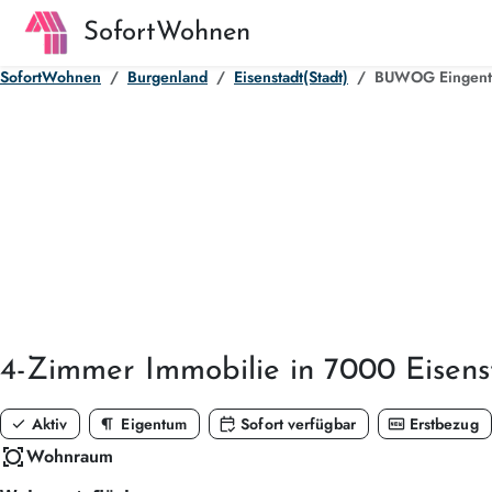
SofortWohnen
SofortWohnen
Burgenland
Eisenstadt(Stadt)
BUWOG Eingentum
4-Zimmer
Immobilie in 7000 Eisens
check
format_paragraph
calendar_check
fiber_new
Aktiv
Eigentum
Sofort verfügbar
Erstbezug
all_out
Wohnraum