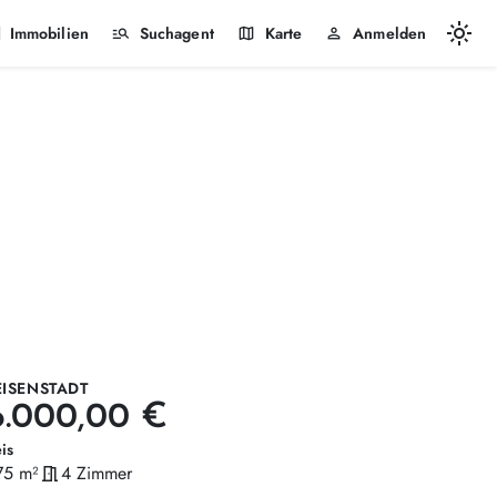
light_mode
k
manage_search
map
person
Immobilien
Suchagent
Karte
Anmelden
EISENSTADT
6.000,00 €
is
75 m²
meeting_room
4 Zimmer
läche
Zimmer