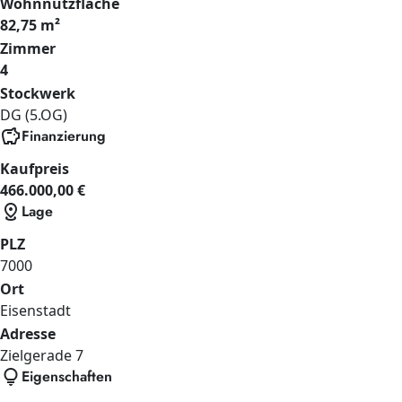
Wohnnutzfläche
82,75 m²
Zimmer
4
Stockwerk
DG (5.OG)
savings
Finanzierung
Kaufpreis
466.000,00 €
distance
Lage
PLZ
7000
Ort
Eisenstadt
Adresse
Zielgerade
7
lightbulb
Eigenschaften