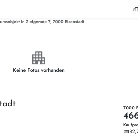
home_wor
sobjekt in Zielgerade 7, 7000 Eisenstadt
apartment
Keine Fotos vorhanden
tadt
7000 
46
Kaufpre
straighten
82,
Wohnf