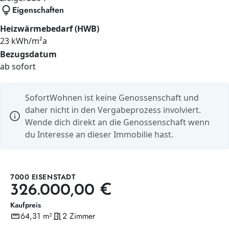
lightbulb
Eigenschaften
Heizwärmebedarf (HWB)
23 kWh/m²a
Bezugsdatum
ab sofort
SofortWohnen ist keine Genossenschaft und
daher nicht in den Vergabeprozess involviert.
info
Wende dich direkt an die Genossenschaft wenn
du Interesse an dieser Immobilie hast.
7000 EISENSTADT
326.000,00 €
Kaufpreis
straighten
64,31 m²
meeting_room
2 Zimmer
Wohnfläche
Zimmer