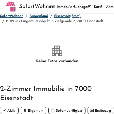
SofortWohnen
home_work
manage_search
map
person
Immobilien
Suchagent
Karte
Anm
SofortWohnen
Burgenland
Eisenstadt(Stadt)
BUWOG Eingentumsobjekt in Zielgerade 7, 7000 Eisenstadt
apartment
Keine Fotos vorhanden
2-Zimmer
Immobilie in 7000
Eisenstadt
check
format_paragraph
calendar_check
fiber_new
Aktiv
Eigentum
Sofort verfügbar
Erstbezug