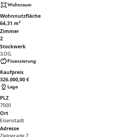
all_out
Wohnraum
Wohnnutzfläche
64,31 m²
Zimmer
2
Stockwerk
3.OG
savings
Finanzierung
Kaufpreis
326.000,00 €
distance
Lage
PLZ
7000
Ort
Eisenstadt
Adresse
Zielgerade
7