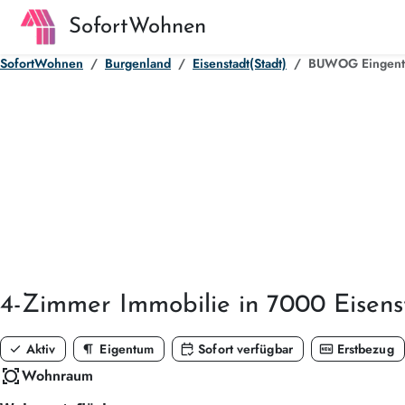
SofortWohnen
SofortWohnen
Burgenland
Eisenstadt(Stadt)
BUWOG Eingentum
4-Zimmer
Immobilie in 7000 Eisens
check
format_paragraph
calendar_check
fiber_new
Aktiv
Eigentum
Sofort verfügbar
Erstbezug
all_out
Wohnraum