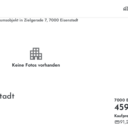
home_wor
sobjekt in Zielgerade 7, 7000 Eisenstadt
apartment
Keine Fotos vorhanden
tadt
7000 
45
Kaufpre
straighten
91,
Wohnf