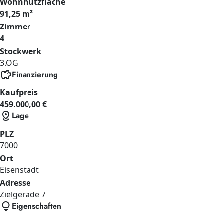
Wohnnutzfläche
91,25 m²
Zimmer
4
Stockwerk
3.OG
savings
Finanzierung
Kaufpreis
459.000,00 €
distance
Lage
PLZ
7000
Ort
Eisenstadt
Adresse
Zielgerade
7
lightbulb
Eigenschaften