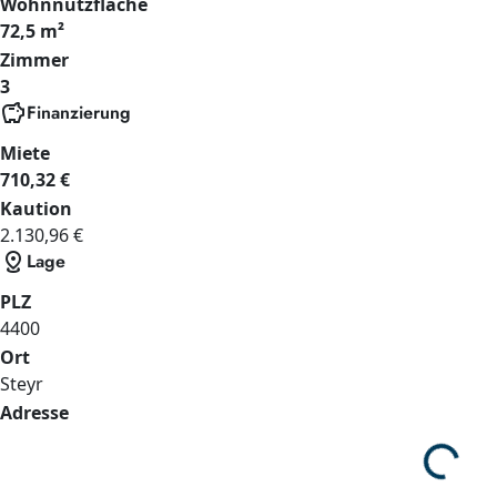
Wohnnutzfläche
72,5 m²
Zimmer
3
savings
Finanzierung
Miete
710,32 €
Kaution
2.130,96 €
distance
Lage
PLZ
4400
Ort
Steyr
Adresse
Lade...