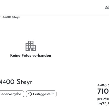
home_wor
n 4400 Steyr
apartment
Keine Fotos vorhanden
 4400 Steyr
4400 
710
in_home_mode
iedervergabe
Fertiggestellt
pro Mo
straighten
72,
Wohnf