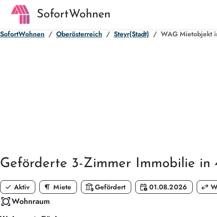
SofortWohnen
SofortWohnen
Oberösterreich
Steyr(Stadt)
WAG Mietobjekt i
Geförderte
3-Zimmer
Immobilie in
check
format_paragraph
assured_workload
calendar_clock
swap_horiz
Aktiv
Miete
Gefördert
01.08.2026
W
all_out
Wohnraum