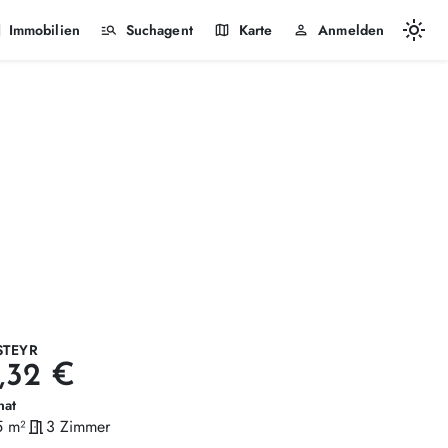
light_mode
k
manage_search
map
person
Immobilien
Suchagent
Karte
Anmelden
STEYR
,32 €
nat
5 m²
meeting_room
3 Zimmer
läche
Zimmer