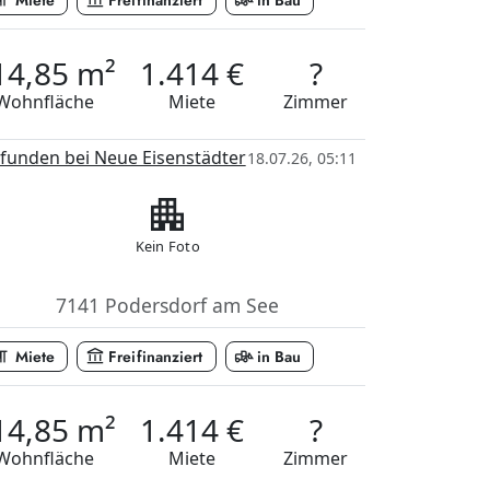
_paragraph
account_balance
front_loader
Miete
Freifinanziert
in Bau
14,85 m²
1.414 €
?
Wohnfläche
Miete
Zimmer
funden bei Neue Eisenstädter
18.07.26, 05:11
apartment
Kein Foto
7141 Podersdorf am See
_paragraph
account_balance
front_loader
Miete
Freifinanziert
in Bau
14,85 m²
1.414 €
?
Wohnfläche
Miete
Zimmer