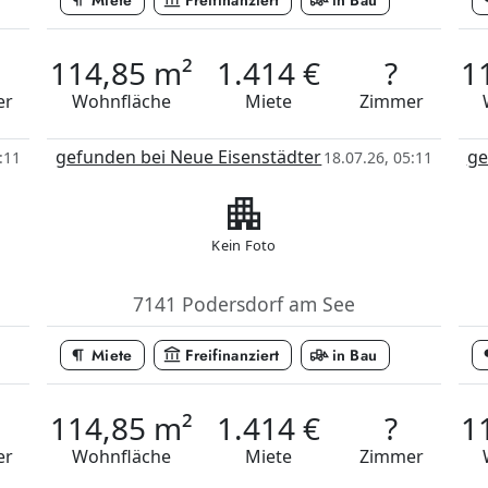
format_paragraph
account_balance
front_loader
format
Miete
Freifinanziert
in Bau
114,85 m²
1.414 €
?
1
er
Wohnfläche
Miete
Zimmer
gefunden bei Neue Eisenstädter
ge
:11
18.07.26, 05:11
apartment
Kein Foto
7141 Podersdorf am See
format_paragraph
account_balance
front_loader
format
Miete
Freifinanziert
in Bau
114,85 m²
1.414 €
?
1
er
Wohnfläche
Miete
Zimmer