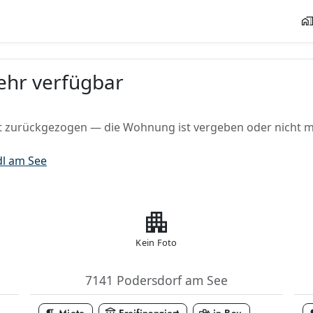
home_wor
mehr verfügbar
 zurückgezogen — die Wohnung ist vergeben oder nicht me
dl am See
apartment
Kein Foto
7141 Podersdorf am See