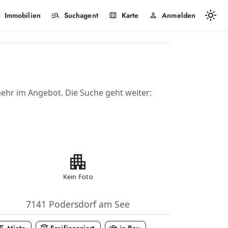
light_mode
k
manage_search
map
person
Immobilien
Suchagent
Karte
Anmelden
hr im Angebot. Die Suche geht weiter:
apartment
Kein Foto
7141 Podersdorf am See