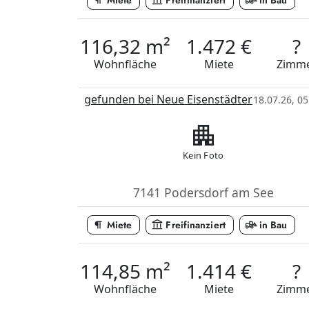
format_paragraph
account_balance
front_loader
Miete
Freifinanziert
in Bau
116,32 m²
1.472 €
?
Wohnfläche
Miete
Zimm
gefunden bei Neue Eisenstädter
18.07.26, 05
apartment
Kein Foto
7141 Podersdorf am See
format_paragraph
account_balance
front_loader
Miete
Freifinanziert
in Bau
114,85 m²
1.414 €
?
Wohnfläche
Miete
Zimm